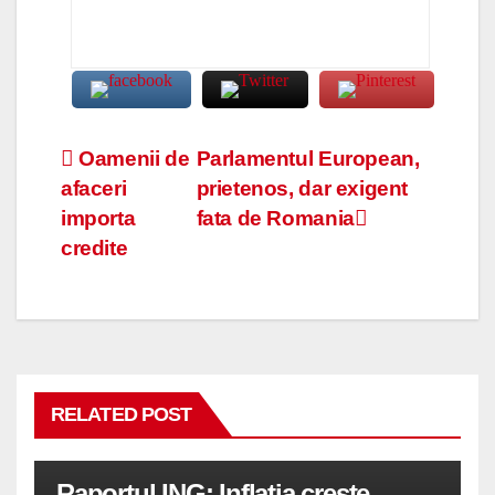
Navigare
Oamenii de
Parlamentul European,
afaceri
prietenos, dar exigent
în
importa
fata de Romania
articole
credite
RELATED POST
Raportul ING: Inflatia creste,