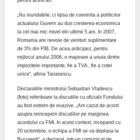
pentru acest an.
„Nu inundatiile, ci lipsa de coerenta a politicilor
actualului Guvern au dus cresterea economica
la cel mai mic mivel din ultimii 5 ani. In 2007,
Romania are nevoie de venituri suplimentare
de 3% din PIB. De acea anticipez, pentru
mijlocul anului 2006, o majorare a unuia dintre
impozitele importante, fie a TVA , fie a cotei
unice“, afima Tanasescu.
Declaratiile ministrului Sebastian Vladescu
(foto) referitoare la discutiile cu oficialii Fondului
au fost extrem de evazive. „Am cazut de acord
asupra reinceperii discutiilor pe marginea
acordului cu FMI. In acest context, incepand cu
20 octombrie, o echipa a FMI se va deplasa la
Bucuresti“, a declarat, intr-un comunicat de