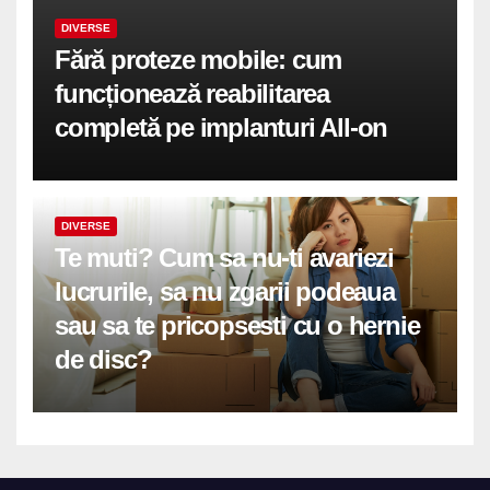
DIVERSE
Fără proteze mobile: cum
funcționează reabilitarea
completă pe implanturi All-on
DIVERSE
Te muti? Cum sa nu-ti avariezi
lucrurile, sa nu zgarii podeaua
sau sa te pricopsesti cu o hernie
de disc?