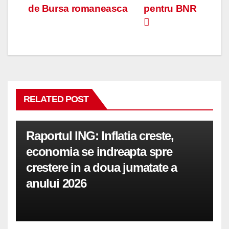
de Bursa romaneasca
pentru BNR
în
articole
RELATED POST
Raportul ING: Inflatia creste,
economia se indreapta spre
crestere in a doua jumatate a
anului 2026