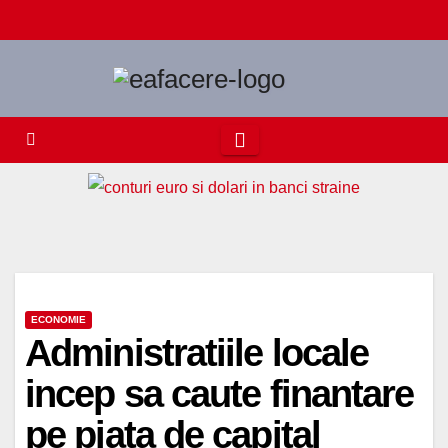
Skip
to
content
ECONOMIE
Administratiile locale
incep sa caute finantare
pe piata de capital