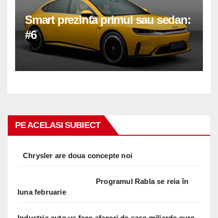
Smart prezinta primul sau sedan:
#6
PE ACELASI SUBIECT
Chrysler are doua concepte noi
Programul Rabla se reia în
luna februarie
Industria auto va face afaceri de sase miliarde euro