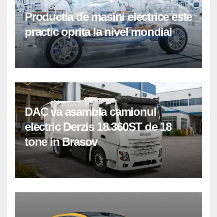
Productia de masini electrice este
practic oprita la nivel mondial
DAC va asambla camionul
electric Derzis 18.360ST de 18
tone in Brasov