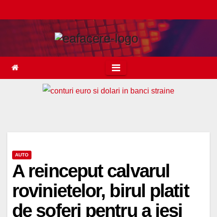
Skip
to
content
AUTO
A reinceput calvarul
rovinietelor, birul platit
de soferi pentru a iesi