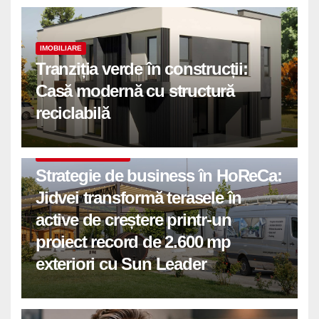
IMOBILIARE
Tranziția verde în construcții:
Casă modernă cu structură
reciclabilă
COMUNICATE DE PRESA
Strategie de business în HoReCa:
Jidvei transformă terasele în
active de creștere printr-un
proiect record de 2.600 mp
exteriori cu Sun Leader