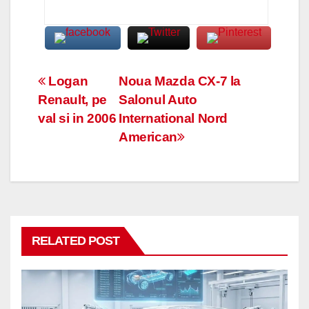
Navigare
Logan
Noua Mazda CX-7 la
Renault, pe
Salonul Auto
în
val si in 2006
International Nord
articole
American
RELATED POST