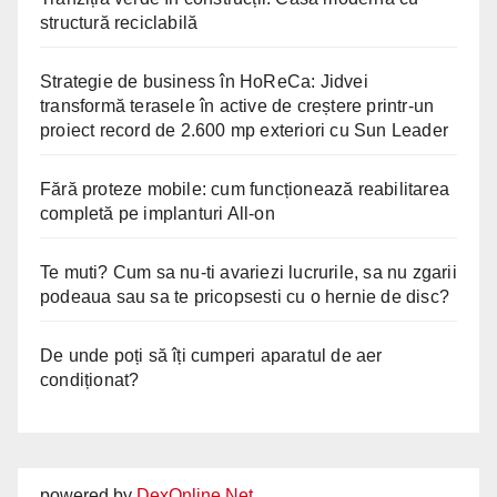
structură reciclabilă
Strategie de business în HoReCa: Jidvei
transformă terasele în active de creștere printr-un
proiect record de 2.600 mp exteriori cu Sun Leader
Fără proteze mobile: cum funcționează reabilitarea
completă pe implanturi All-on
Te muti? Cum sa nu-ti avariezi lucrurile, sa nu zgarii
podeaua sau sa te pricopsesti cu o hernie de disc?
De unde poți să îți cumperi aparatul de aer
condiționat?
powered by
DexOnline.Net