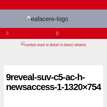
Skip
to
content
9reveal-suv-c5-ac-h-
newsaccess-1-1320×754