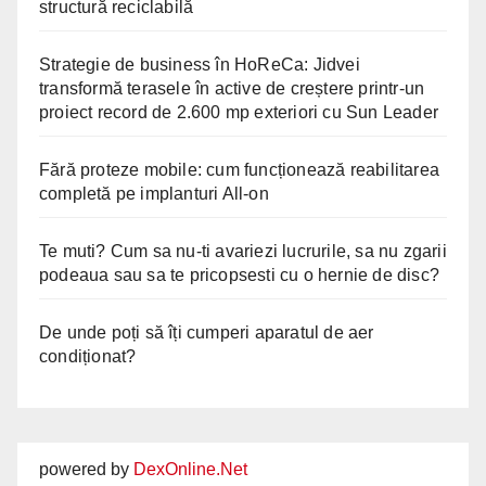
structură reciclabilă
Strategie de business în HoReCa: Jidvei
transformă terasele în active de creștere printr-un
proiect record de 2.600 mp exteriori cu Sun Leader
Fără proteze mobile: cum funcționează reabilitarea
completă pe implanturi All-on
Te muti? Cum sa nu-ti avariezi lucrurile, sa nu zgarii
podeaua sau sa te pricopsesti cu o hernie de disc?
De unde poți să îți cumperi aparatul de aer
condiționat?
powered by
DexOnline.Net