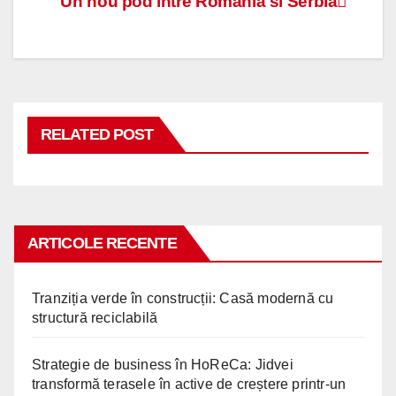
Navigare
Un nou pod intre Romania si Serbia
în
articole
RELATED POST
ARTICOLE RECENTE
Tranziția verde în construcții: Casă modernă cu
structură reciclabilă
Strategie de business în HoReCa: Jidvei
transformă terasele în active de creștere printr-un