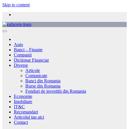
Skip to content
Auto
Banci – Finante
Companii
Dictionar Financiar
Diverse
Articole
Comunicate
Banci din Romania
Burse din Romania
Fonduri de investitii din Romania
Economie
Imobiliare
IT&C
Recomandari
Articolul tau aici
Contact