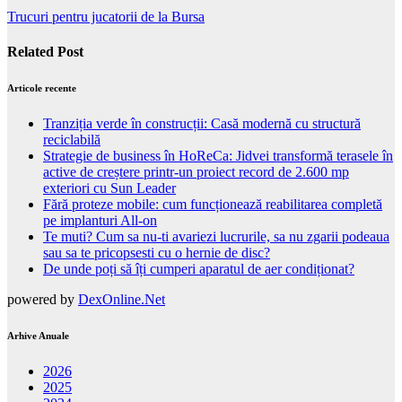
Trucuri pentru jucatorii de la Bursa
Related Post
Articole recente
Tranziția verde în construcții: Casă modernă cu structură
reciclabilă
Strategie de business în HoReCa: Jidvei transformă terasele în
active de creștere printr-un proiect record de 2.600 mp
exteriori cu Sun Leader
Fără proteze mobile: cum funcționează reabilitarea completă
pe implanturi All-on
Te muti? Cum sa nu-ti avariezi lucrurile, sa nu zgarii podeaua
sau sa te pricopsesti cu o hernie de disc?
De unde poți să îți cumperi aparatul de aer condiționat?
powered by
DexOnline.Net
Arhive Anuale
2026
2025