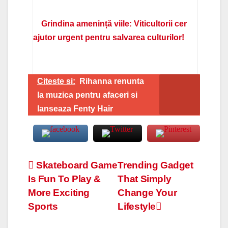
Grindina amenință viile: Viticultorii cer
ajutor urgent pentru salvarea culturilor!
Citeste si:
Rihanna renunta
la muzica pentru afaceri si
lanseaza Fenty Hair
Navigare
Skateboard Game
Trending Gadget
Is Fun To Play &
That Simply
în
More Exciting
Change Your
articole
Sports
Lifestyle