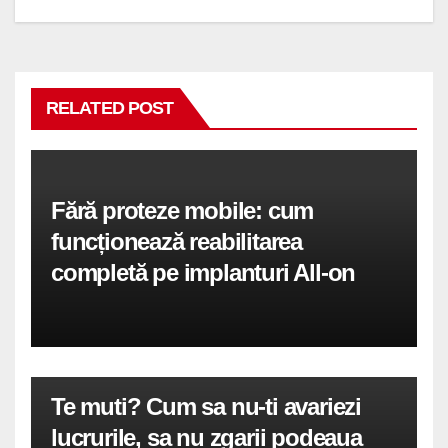
RELATED POST
Fără proteze mobile: cum
funcționează reabilitarea
completă pe implanturi All-on
Te muti? Cum sa nu-ti avariezi
lucrurile, sa nu zgarii podeaua