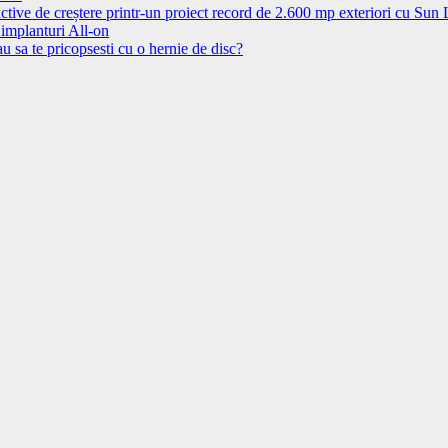
ctive de creștere printr-un proiect record de 2.600 mp exteriori cu Sun
 implanturi All-on
u sa te pricopsesti cu o hernie de disc?