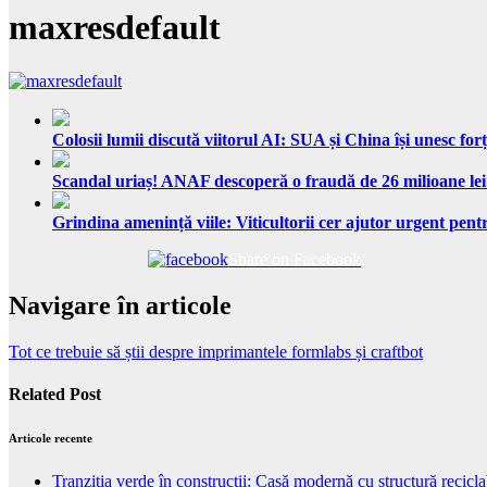
maxresdefault
Colosii lumii discută viitorul AI: SUA și China își unesc forț
Scandal uriaș! ANAF descoperă o fraudă de 26 milioane lei
Grindina amenință viile: Viticultorii cer ajutor urgent pentr
Share on Facebook
Navigare în articole
Tot ce trebuie să știi despre imprimantele formlabs și craftbot
Related Post
Articole recente
Tranziția verde în construcții: Casă modernă cu structură recicla