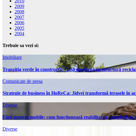
2010
2009
2008
2007
2006
2005
2004
Trebuie sa vezi si:
Imobiliare
Tranziția verde în construcții: Casă modernă cu structură recicla
Comunicate de presa
Strategie de business în HoReCa: Jidvei transformă terasele în ac
Diverse
Fără proteze mobile: cum funcționează reabilitarea completă pe 
Diverse