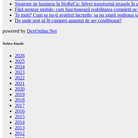
Strategie de business în HoReCa: Jidvei transformă terasele în a
Fără proteze mobile: cum funcționează reabilitarea completă pe
Te muti? Cum sa nu-ti avariezi lucrurile, sa nu zgarii podeaua sa
De unde poți să îți cumperi aparatul de aer condiționat?
powered by
DexOnline.Net
Arhive Anuale
2026
2025
2024
2023
2022
2021
2020
2019
2018
2017
2016
2015
2014
2013
2012