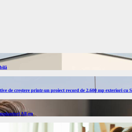
bilă
tive de creștere printr-un proiect record de 2.600 mp exteriori cu
implanturi All-on