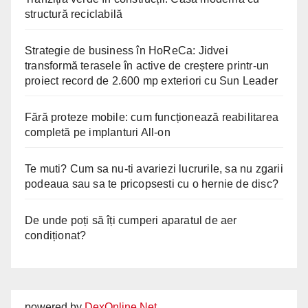
structură reciclabilă
Strategie de business în HoReCa: Jidvei
transformă terasele în active de creștere printr-un
proiect record de 2.600 mp exteriori cu Sun Leader
Fără proteze mobile: cum funcționează reabilitarea
completă pe implanturi All-on
Te muti? Cum sa nu-ti avariezi lucrurile, sa nu zgarii
podeaua sau sa te pricopsesti cu o hernie de disc?
De unde poți să îți cumperi aparatul de aer
condiționat?
powered by
DexOnline.Net