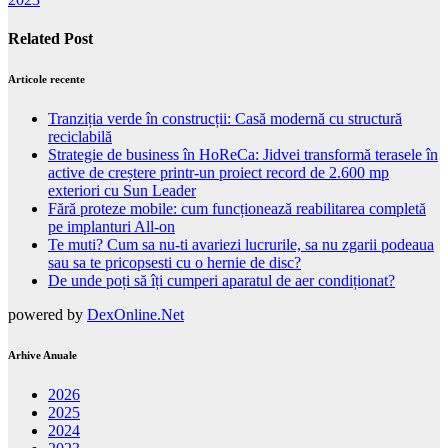
Related Post
Articole recente
Tranziția verde în construcții: Casă modernă cu structură
reciclabilă
Strategie de business în HoReCa: Jidvei transformă terasele în
active de creștere printr-un proiect record de 2.600 mp
exteriori cu Sun Leader
Fără proteze mobile: cum funcționează reabilitarea completă
pe implanturi All-on
Te muti? Cum sa nu-ti avariezi lucrurile, sa nu zgarii podeaua
sau sa te pricopsesti cu o hernie de disc?
De unde poți să îți cumperi aparatul de aer condiționat?
powered by
DexOnline.Net
Arhive Anuale
2026
2025
2024