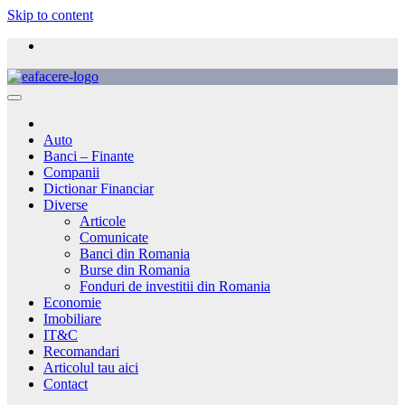
Skip to content
Auto
Banci – Finante
Companii
Dictionar Financiar
Diverse
Articole
Comunicate
Banci din Romania
Burse din Romania
Fonduri de investitii din Romania
Economie
Imobiliare
IT&C
Recomandari
Articolul tau aici
Contact