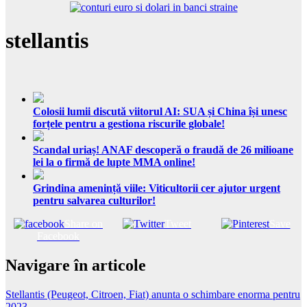
stellantis
Colosii lumii discută viitorul AI: SUA și China își unesc
forțele pentru a gestiona riscurile globale!
Scandal uriaș! ANAF descoperă o fraudă de 26 milioane
lei la o firmă de lupte MMA online!
Grindina amenință viile: Viticultorii cer ajutor urgent
pentru salvarea culturilor!
Share on
Tweet
Save
Facebook
Navigare în articole
Stellantis (Peugeot, Citroen, Fiat) anunta o schimbare enorma pentru
2023