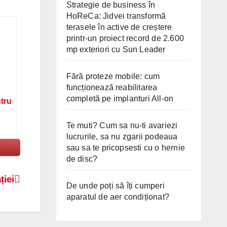
Strategie de business în
HoReCa: Jidvei transformă
terasele în active de creștere
printr-un proiect record de 2.600
mp exteriori cu Sun Leader
Fără proteze mobile: cum
funcționează reabilitarea
completă pe implanturi All-on
ntru
Te muti? Cum sa nu-ti avariezi
lucrurile, sa nu zgarii podeaua
sau sa te pricopsesti cu o hernie
de disc?
ției
De unde poți să îți cumperi
aparatul de aer condiționat?