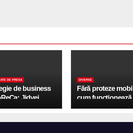
ATE DE PRESA
DIVERSE
tegie de business
Fără proteze mobi
oReCa: Jidvei
cum funcționează
formă terasele în
reabilitarea compl
e de creștere
pe implanturi All-
r-un proiect record