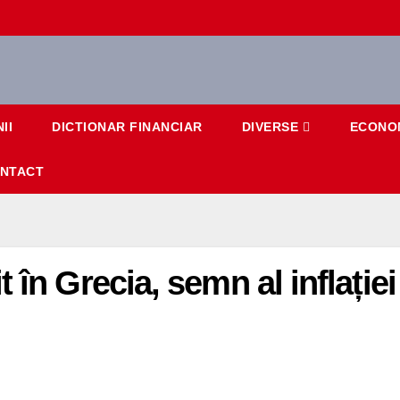
II
DICTIONAR FINANCIAR
DIVERSE
ECONO
NTACT
 în Grecia, semn al inflației