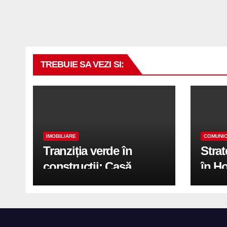
TREBUIE SA VEZI SI:
IMOBILIARE
COMUNIC
Tranziția verde în
Stra
construcții: Casă
în H
modernă cu structură
trans
reciclabilă
activ
print