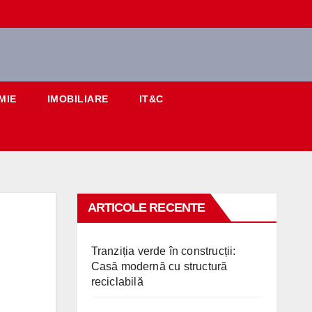
MIE
IMOBILIARE
IT&C
ARTICOLE RECENTE
Tranziția verde în construcții:
Casă modernă cu structură
reciclabilă