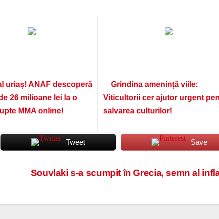
l uriaș! ANAF descoperă
Grindina amenință viile:
de 26 milioane lei la o
Viticultorii cer ajutor urgent pe
lupte MMA online!
salvarea culturilor!
Tweet
Save
Souvlaki s-a scumpit în Grecia, semn al infla