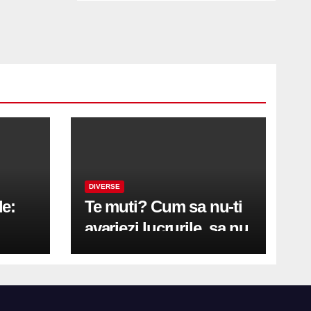
DIVERSE
le:
Te muti? Cum sa nu-ti
avariezi lucrurile, sa nu
etă
zgarii podeaua sau sa
on
te pricopsesti cu o
hernie de disc?