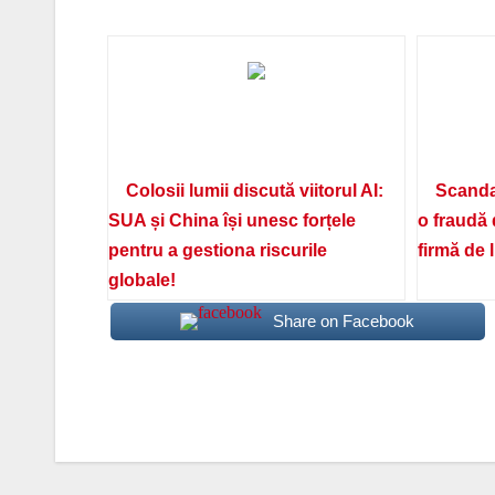
Colosii lumii discută viitorul AI:
Scanda
SUA și China își unesc forțele
o fraudă 
pentru a gestiona riscurile
firmă de 
globale!
Share on Facebook
Navigare
în
articole