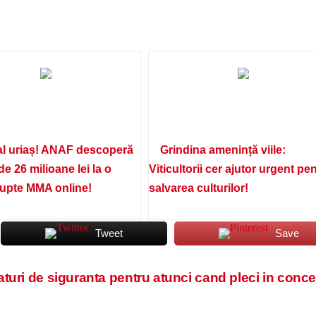
l uriaș! ANAF descoperă
Grindina amenință viile:
de 26 milioane lei la o
Viticultorii cer ajutor urgent pe
lupte MMA online!
salvarea culturilor!
Tweet
Save
aturi de siguranta pentru atunci cand pleci in conc