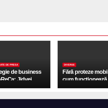
ATE DE PRESA
DIVERSE
tegie de business
Fără proteze mobi
oReCa: Jidvei
cum funcționează
formă terasele în
reabilitarea compl
e de creștere
pe implanturi All-
r-un proiect record