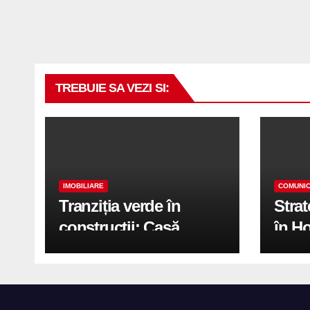
TREBUIE SA VEZI SI:
IMOBILIARE
COMUNIC
Tranziția verde în
Stra
construcții: Casă
în H
modernă cu structură
trans
reciclabilă
activ
print