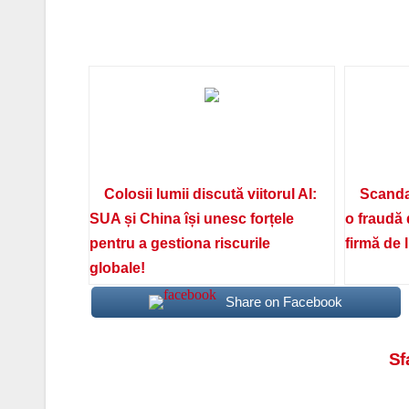
Colosii lumii discută viitorul AI:
Scanda
SUA și China își unesc forțele
o fraudă 
pentru a gestiona riscurile
firmă de 
globale!
Share on Facebook
Navigare
Sf
în