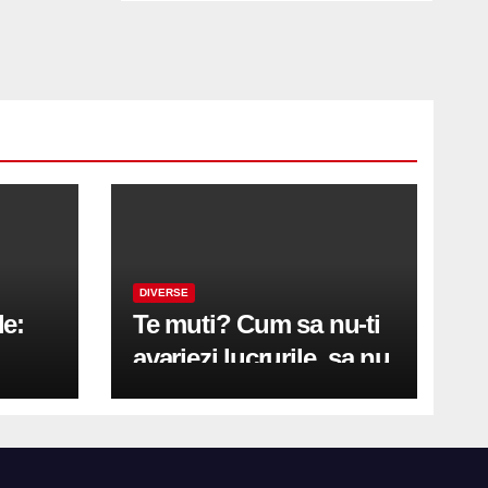
DIVERSE
le:
Te muti? Cum sa nu-ti
avariezi lucrurile, sa nu
etă
zgarii podeaua sau sa
on
te pricopsesti cu o
hernie de disc?