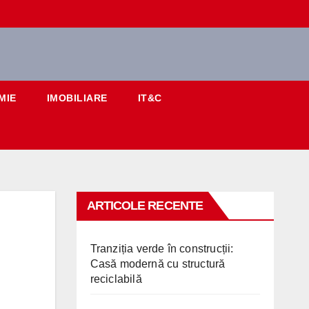
MIE
IMOBILIARE
IT&C
ARTICOLE RECENTE
Tranziția verde în construcții:
Casă modernă cu structură
reciclabilă