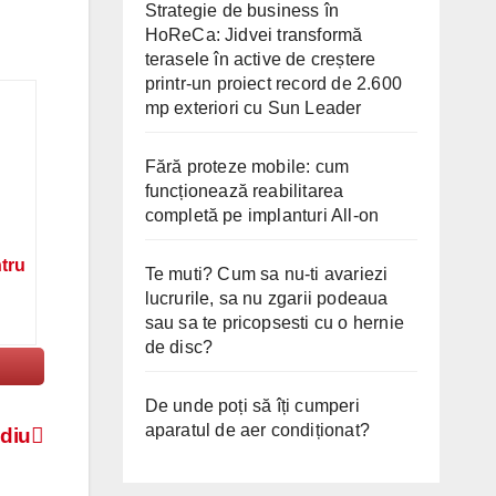
Strategie de business în
HoReCa: Jidvei transformă
terasele în active de creștere
printr-un proiect record de 2.600
mp exteriori cu Sun Leader
Fără proteze mobile: cum
funcționează reabilitarea
completă pe implanturi All-on
ntru
Te muti? Cum sa nu-ti avariezi
lucrurile, sa nu zgarii podeaua
sau sa te pricopsesti cu o hernie
de disc?
De unde poți să îți cumperi
aparatul de aer condiționat?
ediu