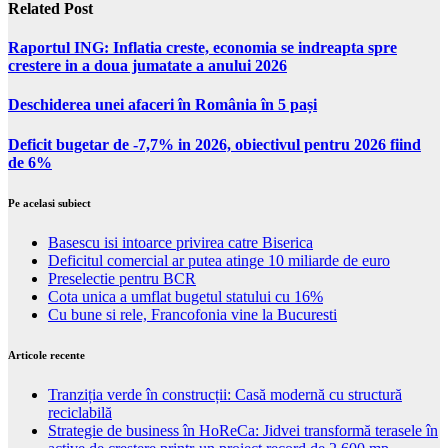
Related Post
Raportul ING: Inflatia creste, economia se indreapta spre
crestere in a doua jumatate a anului 2026
Deschiderea unei afaceri în România în 5 pași
Deficit bugetar de -7,7% in 2026, obiectivul pentru 2026 fiind
de 6%
Pe acelasi subiect
Basescu isi intoarce privirea catre Biserica
Deficitul comercial ar putea atinge 10 miliarde de euro
Preselectie pentru BCR
Cota unica a umflat bugetul statului cu 16%
Cu bune si rele, Francofonia vine la Bucuresti
Articole recente
Tranziția verde în construcții: Casă modernă cu structură
reciclabilă
Strategie de business în HoReCa: Jidvei transformă terasele în