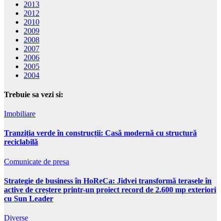
2013
2012
2010
2009
2008
2007
2006
2005
2004
Trebuie sa vezi si:
Imobiliare
Tranziția verde în construcții: Casă modernă cu structură
reciclabilă
Comunicate de presa
Strategie de business în HoReCa: Jidvei transformă terasele în
active de creștere printr-un proiect record de 2.600 mp exteriori
cu Sun Leader
Diverse