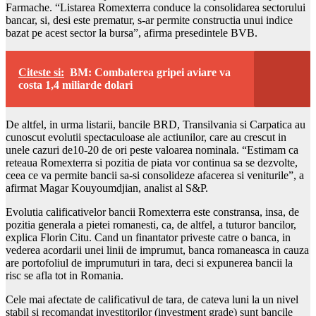
Farmache. “Listarea Romexterra conduce la consolidarea sectorului
bancar, si, desi este prematur, s-ar permite constructia unui indice
bazat pe acest sector la bursa”, afirma presedintele BVB.
Citeste si:
BM: Combaterea gripei aviare va
costa 1,4 miliarde dolari
De altfel, in urma listarii, bancile BRD, Transilvania si Carpatica au
cunoscut evolutii spectaculoase ale actiunilor, care au crescut in
unele cazuri de10-20 de ori peste valoarea nominala. “Estimam ca
reteaua Romexterra si pozitia de piata vor continua sa se dezvolte,
ceea ce va permite bancii sa-si consolideze afacerea si veniturile”, a
afirmat Magar Kouyoumdjian, analist al S&P.
Evolutia calificativelor bancii Romexterra este constransa, insa, de
pozitia generala a pietei romanesti, ca, de altfel, a tuturor bancilor,
explica Florin Citu. Cand un finantator priveste catre o banca, in
vederea acordarii unei linii de imprumut, banca romaneasca in cauza
are portofoliul de imprumuturi in tara, deci si expunerea bancii la
risc se afla tot in Romania.
Cele mai afectate de calificativul de tara, de cateva luni la un nivel
stabil si recomandat investitorilor (investment grade) sunt bancile