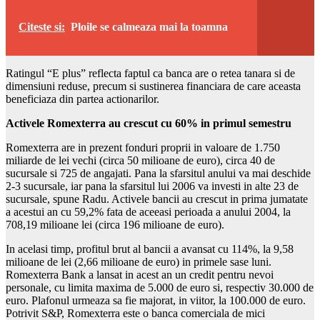
Citeste si:
Ploile se calmeaza mai la toamna
Ratingul “E plus” reflecta faptul ca banca are o retea tanara si de
dimensiuni reduse, precum si sustinerea financiara de care aceasta
beneficiaza din partea actionarilor.
Activele Romexterra au crescut cu 60% in primul semestru
Romexterra are in prezent fonduri proprii in valoare de 1.750
miliarde de lei vechi (circa 50 milioane de euro), circa 40 de
sucursale si 725 de angajati. Pana la sfarsitul anului va mai deschide
2-3 sucursale, iar pana la sfarsitul lui 2006 va investi in alte 23 de
sucursale, spune Radu. Activele bancii au crescut in prima jumatate
a acestui an cu 59,2% fata de aceeasi perioada a anului 2004, la
708,19 milioane lei (circa 196 milioane de euro).
In acelasi timp, profitul brut al bancii a avansat cu 114%, la 9,58
milioane de lei (2,66 milioane de euro) in primele sase luni.
Romexterra Bank a lansat in acest an un credit pentru nevoi
personale, cu limita maxima de 5.000 de euro si, respectiv 30.000 de
euro. Plafonul urmeaza sa fie majorat, in viitor, la 100.000 de euro.
Potrivit S&P, Romexterra este o banca comerciala de mici