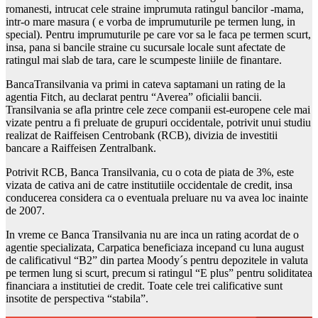
romanesti, intrucat cele straine imprumuta ratingul bancilor -mama,
intr-o mare masura ( e vorba de imprumuturile pe termen lung, in
special). Pentru imprumuturile pe care vor sa le faca pe termen scurt,
insa, pana si bancile straine cu sucursale locale sunt afectate de
ratingul mai slab de tara, care le scumpeste liniile de finantare.
BancaTransilvania va primi in cateva saptamani un rating de la
agentia Fitch, au declarat pentru “Averea” oficialii bancii.
Transilvania se afla printre cele zece companii est-europene cele mai
vizate pentru a fi preluate de grupuri occidentale, potrivit unui studiu
realizat de Raiffeisen Centrobank (RCB), divizia de investitii
bancare a Raiffeisen Zentralbank.
Potrivit RCB, Banca Transilvania, cu o cota de piata de 3%, este
vizata de cativa ani de catre institutiile occidentale de credit, insa
conducerea considera ca o eventuala preluare nu va avea loc inainte
de 2007.
In vreme ce Banca Transilvania nu are inca un rating acordat de o
agentie specializata, Carpatica beneficiaza incepand cu luna august
de calificativul “B2” din partea Moody´s pentru depozitele in valuta
pe termen lung si scurt, precum si ratingul “E plus” pentru soliditatea
financiara a institutiei de credit. Toate cele trei calificative sunt
insotite de perspectiva “stabila”.