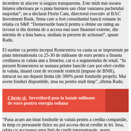
incredere in afacere si asigura transparenta. Este mult mai usoara
listarea ulterioara pe o piata bursiera sau chiar vanzarea pachetului
majoritar”, ne-a declarat Florin Catu, directorul executiv al BAC
Investment Bank, firma care a fost consultantul bancii romane in
relatia cu S&P. “Demersurile bancii pentru a obtine un rating au
izvorat si din dorinta de a accesa mai usor finantari externe, din
intentia de a lista banca, studiata in prezent de actionari”, spune
Radu.
El sustine ca pentru inceput Romexterra va cauta sa se imprumute pe
piata internationala cu 25-30 de milioane de euro pentru a finanta
creditarea in valuta atat a firmelor, cat si a segmentului de retail. “In
prezent Romexterra se numara printre bancile care pot oferi credite
in valuta, tinand cont de recentele restrictii (impuse de BNR),
intrucat nu am depasit limita (de 300% peste fondurile proprii). Mai
avem fonduri disponibile, insa nu pentru mult timp”, afirma Radu.
Citeste si:
Investitorii pun la bataie milioane
de euro pentru energia eoliana
“Pana acum am tinut fondurile in valuta pentru a credita companiile,
in timp ce persoanele fizice nu pot accesa decat credite in lei. Insa,
odata cu accesarea unor linii de credit internationale, avem