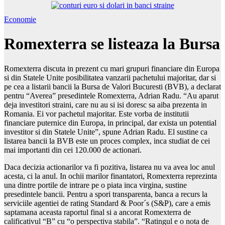
Economie
Romexterra se listeaza la Bursa
Romexterra discuta in prezent cu mari grupuri financiare din Europa
si din Statele Unite posibilitatea vanzarii pachetului majoritar, dar si
pe cea a listarii bancii la Bursa de Valori Bucuresti (BVB), a declarat
pentru “Averea” presedintele Romexterra, Adrian Radu. “Au aparut
deja investitori straini, care nu au si isi doresc sa aiba prezenta in
Romania. Ei vor pachetul majoritar. Este vorba de institutii
financiare puternice din Europa, in principal, dar exista un potential
investitor si din Statele Unite”, spune Adrian Radu. El sustine ca
listarea bancii la BVB este un proces complex, inca studiat de cei
mai importanti din cei 120.000 de actionari.
Daca decizia actionarilor va fi pozitiva, listarea nu va avea loc anul
acesta, ci la anul. In ochii marilor finantatori, Romexterra reprezinta
una dintre portile de intrare pe o piata inca virgina, sustine
presedintele bancii. Pentru a spori transparenta, banca a recurs la
serviciile agentiei de rating Standard & Poor´s (S&P), care a emis
saptamana aceasta raportul final si a ancorat Romexterra de
calificativul “B” cu “o perspectiva stabila”. “Ratingul e o nota de