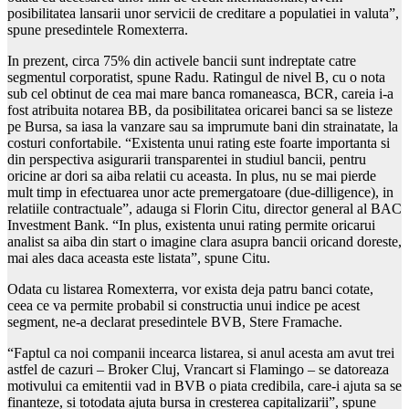
posibilitatea lansarii unor servicii de creditare a populatiei in valuta”,
spune presedintele Romexterra.
In prezent, circa 75% din activele bancii sunt indreptate catre
segmentul corporatist, spune Radu. Ratingul de nivel B, cu o nota
sub cel obtinut de cea mai mare banca romaneasca, BCR, careia i-a
fost atribuita notarea BB, da posibilitatea oricarei banci sa se listeze
pe Bursa, sa iasa la vanzare sau sa imprumute bani din strainatate, la
costuri confortabile. “Existenta unui rating este foarte importanta si
din perspectiva asigurarii transparentei in studiul bancii, pentru
oricine ar dori sa aiba relatii cu aceasta. In plus, nu se mai pierde
mult timp in efectuarea unor acte premergatoare (due-dilligence), in
relatiile contractuale”, adauga si Florin Citu, director general al BAC
Investment Bank. “In plus, existenta unui rating permite oricarui
analist sa aiba din start o imagine clara asupra bancii oricand doreste,
mai ales daca aceasta este listata”, spune Citu.
Odata cu listarea Romexterra, vor exista deja patru banci cotate,
ceea ce va permite probabil si constructia unui indice pe acest
segment, ne-a declarat presedintele BVB, Stere Framache.
“Faptul ca noi companii incearca listarea, si anul acesta am avut trei
astfel de cazuri – Broker Cluj, Vrancart si Flamingo – se datoreaza
motivului ca emitentii vad in BVB o piata credibila, care-i ajuta sa se
finanteze, si totodata ajuta bursa in cresterea capitalizarii”, spune