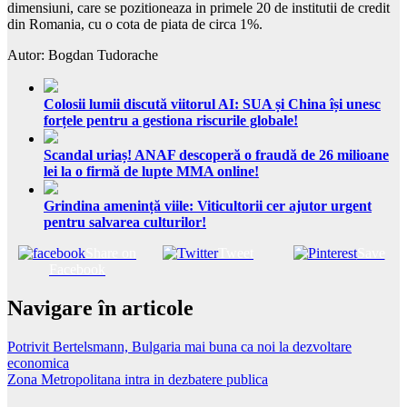
dimensiuni, care se pozitioneaza in primele 20 de institutii de credit
din Romania, cu o cota de piata de circa 1%.
Autor: Bogdan Tudorache
Colosii lumii discută viitorul AI: SUA și China își unesc
forțele pentru a gestiona riscurile globale!
Scandal uriaș! ANAF descoperă o fraudă de 26 milioane
lei la o firmă de lupte MMA online!
Grindina amenință viile: Viticultorii cer ajutor urgent
pentru salvarea culturilor!
Share on
Tweet
Save
Facebook
Navigare în articole
Potrivit Bertelsmann, Bulgaria mai buna ca noi la dezvoltare
economica
Zona Metropolitana intra in dezbatere publica