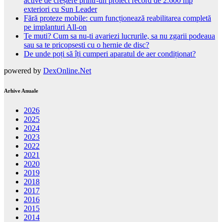
active de creștere printr-un proiect record de 2.600 mp
exteriori cu Sun Leader
Fără proteze mobile: cum funcționează reabilitarea completă
pe implanturi All-on
Te muti? Cum sa nu-ti avariezi lucrurile, sa nu zgarii podeaua
sau sa te pricopsesti cu o hernie de disc?
De unde poți să îți cumperi aparatul de aer condiționat?
powered by
DexOnline.Net
Arhive Anuale
2026
2025
2024
2023
2022
2021
2020
2019
2018
2017
2016
2015
2014