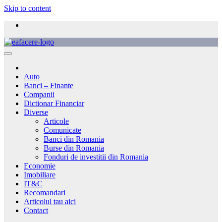
Skip to content
Auto
Banci – Finante
Companii
Dictionar Financiar
Diverse
Articole
Comunicate
Banci din Romania
Burse din Romania
Fonduri de investitii din Romania
Economie
Imobiliare
IT&C
Recomandari
Articolul tau aici
Contact