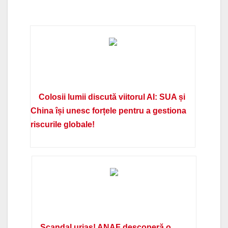
Colosii lumii discută viitorul AI: SUA și
China își unesc forțele pentru a gestiona
riscurile globale!
Scandal uriaș! ANAF descoperă o