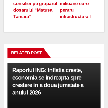
consilier pe groparul
milioane euro
în
dosarului “Matusa
pentru
articole
Tamara”
infrastructura
RELATED POST
Raportul ING: Inflatia creste,
economia se indreapta spre
crestere in a doua jumatate a
anului 2026