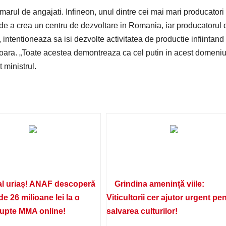
arul de angajati. Infineon, unul dintre cei mai mari producatori
de a crea un centru de dezvoltare in Romania, iar producatorul 
intentioneaza sa isi dezvolte activitatea de productie infiintand
soara. „Toate acestea demontreaza ca cel putin in acest domeniu
 ministrul.
l uriaș! ANAF descoperă
Grindina amenință viile:
de 26 milioane lei la o
Viticultorii cer ajutor urgent pe
lupte MMA online!
salvarea culturilor!