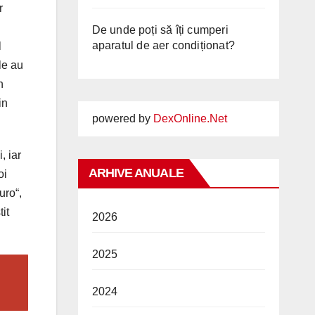
r
De unde poți să îți cumperi
aparatul de aer condiționat?
l
le au
n
in
powered by
DexOnline.Net
, iar
ARHIVE ANUALE
oi
uro“,
it
2026
2025
2024