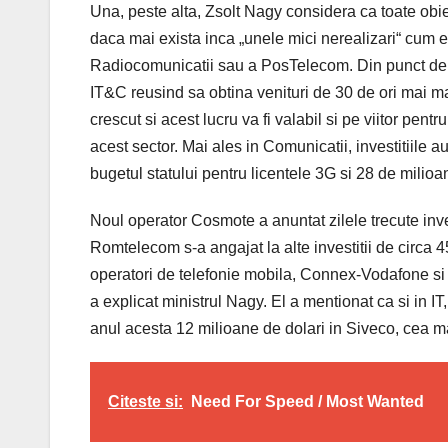
Una, peste alta, Zsolt Nagy considera ca toate obiec
daca mai exista inca „unele mici nerealizari“ cum e
Radiocomunicatii sau a PosTelecom. Din punct de ve
IT&C reusind sa obtina venituri de 30 de ori mai mari
crescut si acest lucru va fi valabil si pe viitor pe
acest sector. Mai ales in Comunicatii, investitiile a
bugetul statului pentru licentele 3G si 28 de mili
Noul operator Cosmote a anuntat zilele trecute inves
Romtelecom s-a angajat la alte investitii de circa 4
operatori de telefonie mobila, Connex-Vodafone si 
a explicat ministrul Nagy. El a mentionat ca si in IT,
anul acesta 12 milioane de dolari in Siveco, cea 
Citeste si:
Need For Speed / Most Wanted