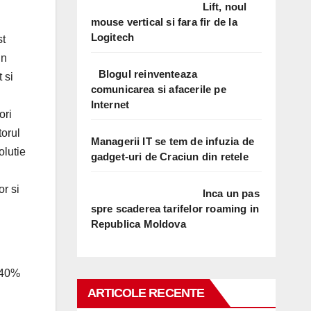
Lift, noul
mouse vertical si fara fir de la
Logitech
st
un
Blogul reinventeaza
 si
comunicarea si afacerile pe
Internet
ori
torul
Managerii IT se tem de infuzia de
olutie
gadget-uri de Craciun din retele
or si
Inca un pas
spre scaderea tarifelor roaming in
Republica Moldova
v 40%
ARTICOLE RECENTE