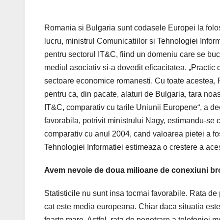
Romania si Bulgaria sunt codasele Europei la folosi
lucru, ministrul Comunicatiilor si Tehnologiei Infor
pentru sectorul IT&C, fiind un domeniu care se bucur
mediul asociativ si-a dovedit eficacitatea. „Practi
sectoare economice romanesti. Cu toate acestea, R
pentru ca, din pacate, alaturi de Bulgaria, tara no
IT&C, comparativ cu tarile Uniunii Europene“, a dec
favorabila, potrivit ministrului Nagy, estimandu-se 
comparativ cu anul 2004, cand valoarea pietei a fos
Tehnologiei Informatiei estimeaza o crestere a ace
Avem nevoie de doua milioane de conexiuni b
Statisticile nu sunt insa tocmai favorabile. Rata d
cat este media europeana. Chiar daca situatia este 
foarte mare. Astfel, rata de penetrare a telefonie