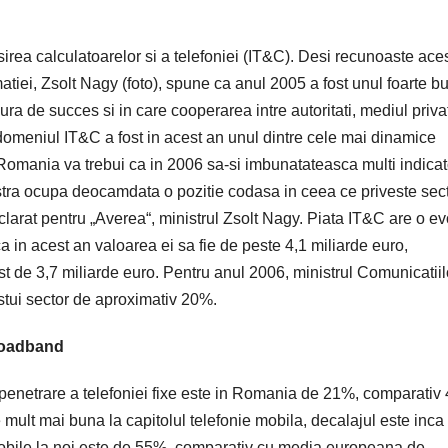
rea calculatoarelor si a telefoniei (IT&C). Desi recunoaste ace
matiei, Zsolt Nagy (foto), spune ca anul 2005 a fost unul foarte b
a de succes si in care cooperarea intre autoritati, mediul privat
c domeniul IT&C a fost in acest an unul dintre cele mai dinamice
omania va trebui ca in 2006 sa-si imbunatateasca multi indicat
astra ocupa deocamdata o pozitie codasa in ceea ce priveste sec
larat pentru „Averea“, ministrul Zsolt Nagy. Piata IT&C are o ev
ca in acest an valoarea ei sa fie de peste 4,1 miliarde euro,
t de 3,7 miliarde euro. Pentru anul 2006, ministrul Comunicatiil
stui sector de aproximativ 20%.
roadband
e penetrare a telefoniei fixe este in Romania de 21%, comparati
mult mai buna la capitolul telefonie mobila, decalajul este inca
i mobile la noi este de 55%, comparativ cu media europeana de