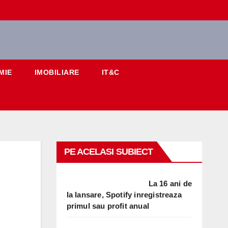
MIE
IMOBILIARE
IT&C
PE ACELASI SUBIECT
La 16 ani de
la lansare, Spotify inregistreaza
primul sau profit anual