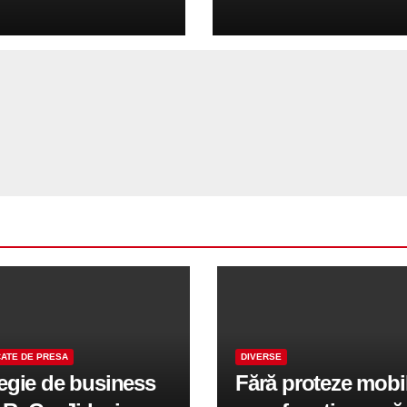
Panel în 2026
Qualcomm pentru 
conduce divizia G
ATE DE PRESA
DIVERSE
tegie de business
Fără proteze mobi