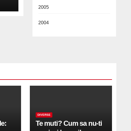
a
2005
PU
2004
DIVERSE
le:
Te muti? Cum sa nu-ti