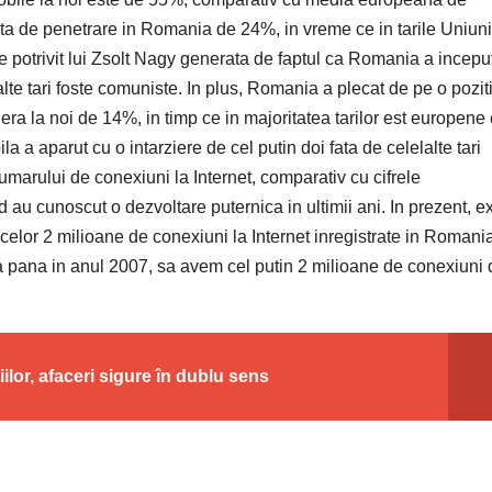
ta de penetrare in Romania de 24%, in vreme ce in tarile Uniuni
 potrivit lui Zsolt Nagy generata de faptul ca Romania a incepu
lte tari foste comuniste. In plus, Romania a plecat de pe o pozit
e era la noi de 14%, in timp ce in majoritatea tarilor est europene
la a aparut cu o intarziere de cel putin doi fata de celelalte tari
marului de conexiuni la Internet, comparativ cu cifrele
au cunoscut o dezvoltare puternica in ultimii ani. In prezent, ex
celor 2 milioane de conexiuni la Internet inregistrate in Romani
a pana in anul 2007, sa avem cel putin 2 milioane de conexiuni d
ilor, afaceri sigure în dublu sens