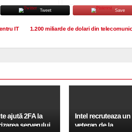
Tweet
Save
entru IT
1.200 miliarde de dolari din telecomunic
e ajută 2FA la
Intel recruteaza un
izarea serverului
veteran de la