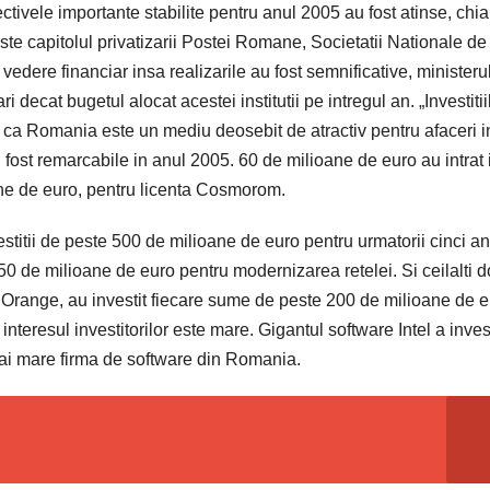
tivele importante stabilite pentru anul 2005 au fost atinse, chia
ste capitolul privatizarii Postei Romane, Societatii Nationale de
dere financiar insa realizarile au fost semnificative, ministeru
 decat bugetul alocat acestei institutii pe intregul an. „Investitii
ntru ca Romania este un mediu deosebit de atractiv pentru afaceri i
u fost remarcabile in anul 2005. 60 de milioane de euro au intrat 
oane de euro, pentru licenta Cosmorom.
titii de peste 500 de milioane de euro pentru urmatorii cinci ani
50 de milioane de euro pentru modernizarea retelei. Si ceilalti d
Orange, au investit fiecare sume de peste 200 de milioane de e
 interesul investitorilor este mare. Gigantul software Intel a invest
mai mare firma de software din Romania.