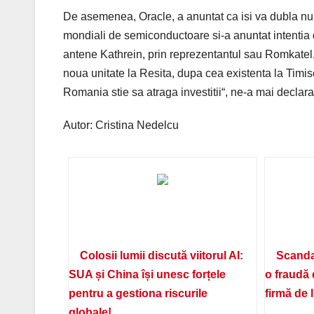
De asemenea, Oracle, a anuntat ca isi va dubla num
mondiali de semiconductoare si-a anuntat intentia 
antene Kathrein, prin reprezentantul sau Romkatel, 
noua unitate la Resita, dupa cea existenta la Timi
Romania stie sa atraga investitii“, ne-a mai declarat
Autor: Cristina Nedelcu
Colosii lumii discută viitorul AI:
Scanda
SUA și China își unesc forțele
o fraudă 
pentru a gestiona riscurile
firmă de 
globale!