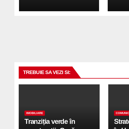
inovatie
tău c
TREBUIE SA VEZI SI:
IMOBILIARE
COMUNIC
Tranziția verde în
Stra