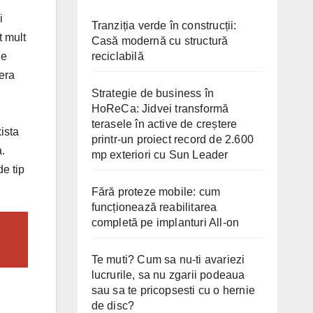
i
Tranziția verde în construcții:
t mult
Casă modernă cu structură
reciclabilă
ie
 era
Strategie de business în
HoReCa: Jidvei transformă
terasele în active de creștere
ista
printr-un proiect record de 2.600
a.
mp exteriori cu Sun Leader
e tip
Fără proteze mobile: cum
funcționează reabilitarea
completă pe implanturi All-on
Te muti? Cum sa nu-ti avariezi
lucrurile, sa nu zgarii podeaua
sau sa te pricopsesti cu o hernie
de disc?