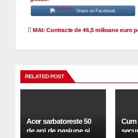
Share on Facebook
Navigare
MAI: Contracte de 46,5 milioane euro p
în
articole
RELATED POST
Acer sarbatoreste 50
Cum t
de ani de pasiune si
secur