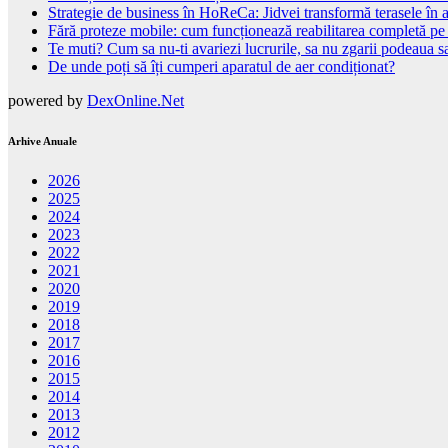
Strategie de business în HoReCa: Jidvei transformă terasele în a
Fără proteze mobile: cum funcționează reabilitarea completă pe
Te muti? Cum sa nu-ti avariezi lucrurile, sa nu zgarii podeaua sa
De unde poți să îți cumperi aparatul de aer condiționat?
powered by
DexOnline.Net
Arhive Anuale
2026
2025
2024
2023
2022
2021
2020
2019
2018
2017
2016
2015
2014
2013
2012