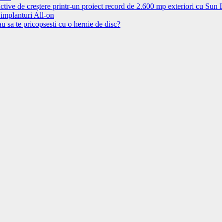
ctive de creștere printr-un proiect record de 2.600 mp exteriori cu Sun
 implanturi All-on
u sa te pricopsesti cu o hernie de disc?