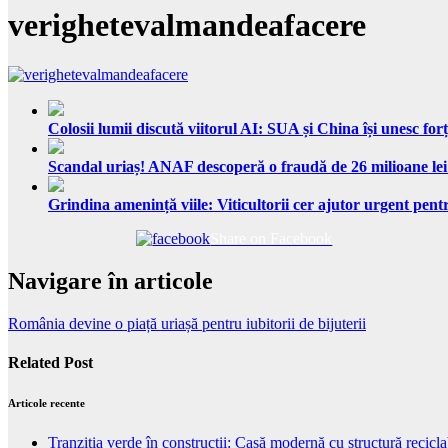
verighetevalmandeafacere
Colosii lumii discută viitorul AI: SUA și China își unesc forț
Scandal uriaș! ANAF descoperă o fraudă de 26 milioane lei
Grindina amenință viile: Viticultorii cer ajutor urgent pentr
Share on Facebook
Navigare în articole
România devine o piață uriașă pentru iubitorii de bijuterii
Related Post
Articole recente
Tranziția verde în construcții: Casă modernă cu structură recicla