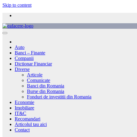
Skip to content
Auto
Banci – Finante
Companii
Dictionar Financiar
Diverse
Articole
Comunicate
Banci din Romania
Burse din Romania
Fonduri de investitii din Romania
Economie
Imobiliare
IT&C
Recomandari
Articolul tau aici
Contact