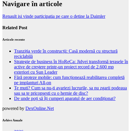
Navigare în articole
Renault isi vinde participatia pe care o detine la Daimler
Related Post
Articole recente
Tranziția verde în construcții: Casă modernă cu structură
reciclabilă
Strategie de business în HoReCa: Jidvei transformă terasele în
active de creștere printr-un proiect record de 2.600 mp
exteriori cu Sun Leader
Fără proteze mobile: cum funcționează reabilitarea completă
pe implanturi All-on
Te muti? Cum sa nu-ti avariezi lucrurile, sa nu zgarii podeaua
sau sa te pricopsesti cu o hernie de disc?
De unde poți să îți cumperi aparatul de aer condiționat?
powered by
DexOnline.Net
Arhive Anuale