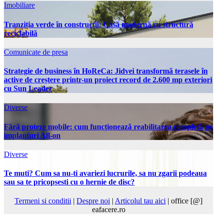
Imobiliare
Tranziția verde în construcții: Casă modernă cu structură
reciclabilă
Comunicate de presa
Strategie de business în HoReCa: Jidvei transformă terasele în
active de creștere printr-un proiect record de 2.600 mp exteriori
cu Sun Leader
Diverse
Fără proteze mobile: cum funcționează reabilitarea completă pe
implanturi All-on
Diverse
Te muti? Cum sa nu-ti avariezi lucrurile, sa nu zgarii podeaua
sau sa te pricopsesti cu o hernie de disc?
Termeni si conditii
|
Despre noi
|
Articolul tau aici
| office [@]
eafacere.ro