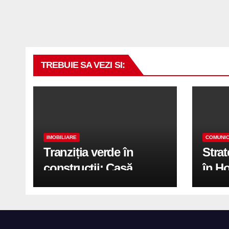
TREBUIE SA VEZI SI:
IMOBILIARE
COMUNIC
Tranziția verde în
Stra
construcții: Casă
în H
modernă cu structură
trans
reciclabilă
activ
print