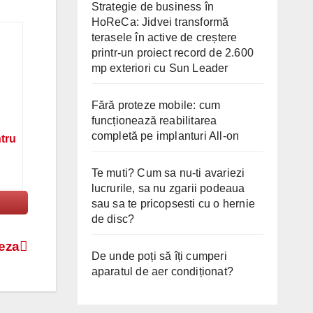
Strategie de business în
HoReCa: Jidvei transformă
terasele în active de creștere
printr-un proiect record de 2.600
mp exteriori cu Sun Leader
Fără proteze mobile: cum
funcționează reabilitarea
completă pe implanturi All-on
ntru
Te muti? Cum sa nu-ti avariezi
lucrurile, sa nu zgarii podeaua
sau sa te pricopsesti cu o hernie
de disc?
leza
De unde poți să îți cumperi
aparatul de aer condiționat?