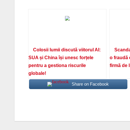
Colosii lumii discută viitorul AI:
Scanda
SUA și China își unesc forțele
o fraudă 
pentru a gestiona riscurile
firmă de 
globale!
Share on Facebook
Navigare
în
articole