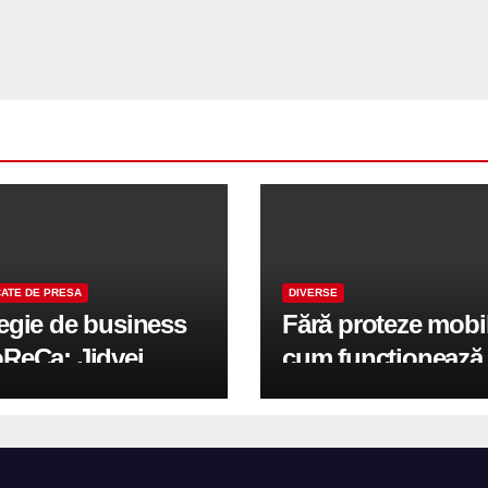
ATE DE PRESA
DIVERSE
tegie de business
Fără proteze mobi
oReCa: Jidvei
cum funcționează
formă terasele în
reabilitarea compl
e de creștere
pe implanturi All-
r-un proiect record