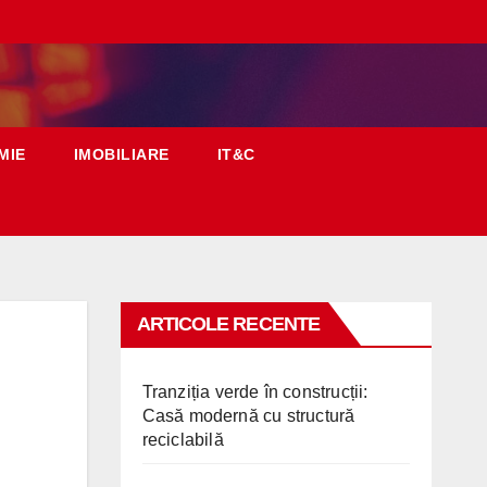
MIE
IMOBILIARE
IT&C
ARTICOLE RECENTE
Tranziția verde în construcții:
Casă modernă cu structură
reciclabilă