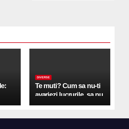
DIVERSE
le:
Te muti? Cum sa nu-ti
avariezi lucrurile, sa nu
etă
zgarii podeaua sau sa
on
te pricopsesti cu o
hernie de disc?