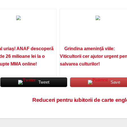
l uriaș! ANAF descoperă
Grindina amenință viile:
de 26 milioane lei la o
Viticultorii cer ajutor urgent pe
lupte MMA online!
salvarea culturilor!
Tweet
Save
Reduceri pentru iubitorii de carte eng