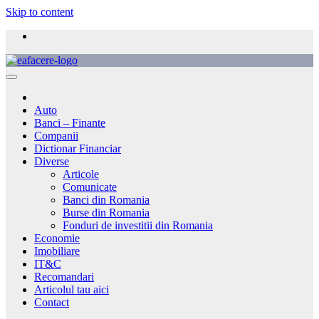
Skip to content
Auto
Banci – Finante
Companii
Dictionar Financiar
Diverse
Articole
Comunicate
Banci din Romania
Burse din Romania
Fonduri de investitii din Romania
Economie
Imobiliare
IT&C
Recomandari
Articolul tau aici
Contact