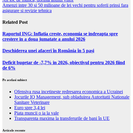
Amenzi intre 30 si 50 milioane de lei vechi pentru soferii prinsi fara
asigurare si revizie tehnica
Related Post
Raportul ING: Inflatia creste, economia se indreapta spre
crestere in a doua jumatate a anului 2026
Deschiderea unei afaceri în România în 5 pași
Deficit bugetar de -7,7% in 2026, obiectivul pentru 2026 fiind
de 6%
Pe acelasi subiect
Ofensiva rusa incetineste redresarea economica a Ucrainei
Jocurile IQ Management, sub obladuirea Autoritatii Nationale
Sanitare Veterinare
Euro spre 3,4 lei
Piata muncii o ia la vale
Transparenta maxima la transferurile de bani în UE
Articole recente