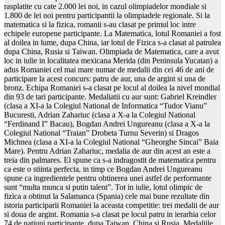
rasplatite cu cate 2.000 lei noi, in cazul olimpiadelor mondiale si
1.800 de lei noi pentru participantii la olimpiadele regionale. Si la
matematica si la fizica, romanii s-au clasat pe primul loc intre
echipele europene participante. La Matematica, lotul Romaniei a fost
al doilea in lume, dupa China, iar lotul de Fizica s-a clasat al patrulea
dupa China, Rusia si Taiwan. Olimpiada de Matematica, care a avut
loc in iulie in localitatea mexicana Merida (din Peninsula Yucatan) a
adus Romaniei cel mai mare numar de medalii din cei 46 de ani de
participare la acest concurs: patru de aur, una de argint si una de
bronz. Echipa Romaniei s-a clasat pe locul al doilea la nivel mondial
din 93 de tari participante. Medaliatii cu aur sunt: Gabriel Kreindler
(clasa a XI-a la Colegiul National de Informatica “Tudor Vianu”
Bucuresti, Adrian Zahariuc (clasa a X-a la Colegiul National
“Ferdinand I” Bacau), Bogdan Andrei Ungureanu (clasa a X-a la
Colegiul National “Traian” Drobeta Turnu Severin) si Dragos
Michnea (clasa a XI-a la Colegiul National “Gheorghe Sincai” Baia
Mare). Pentru Adrian Zahariuc, medalia de aur din acest an este a
treia din palmares. El spune ca s-a indragostit de matematica pentru
ca este o stiinta perfecta, in timp ce Bogdan Andrei Ungureanu
spune ca ingredientele pentru obtinerea unei astfel de performante
sunt “multa munca si putin talent”. Tot in iulie, lotul olimpic de
fizica a obtinut la Salamanca (Spania) cele mai bune rezultate din
istoria participarii Romaniei la aceasta competitie: trei medalii de aur
si doua de argint. Romania s-a clasat pe locul patru in ierarhia celor
74 de natiuni participante, dupa Taiwan, China si Rusia. Medaliile