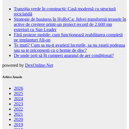
Tranziția verde în construcții: Casă modernă cu structură
reciclabilă
Strategie de business în HoReCa: Jidvei transformă terasele în
active de creștere printr-un proiect record de 2.600 mp
exteriori cu Sun Leader
Fără proteze mobile: cum funcționează reabilitarea completă
pe implanturi All-on
Te muti? Cum sa nu-ti avariezi lucrurile, sa nu zgarii podeaua
sau sa te pricopsesti cu o hernie de disc?
De unde poți să îți cumperi aparatul de aer condiționat?
powered by
DexOnline.Net
Arhive Anuale
2026
2025
2024
2023
2022
2021
2020
2019