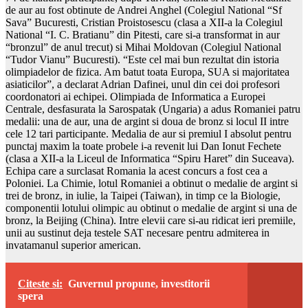
de aur au fost obtinute de Andrei Anghel (Colegiul National “Sf
Sava” Bucuresti, Cristian Proistosescu (clasa a XII-a la Colegiul
National “I. C. Bratianu” din Pitesti, care si-a transformat in aur
“bronzul” de anul trecut) si Mihai Moldovan (Colegiul National
“Tudor Vianu” Bucuresti). “Este cel mai bun rezultat din istoria
olimpiadelor de fizica. Am batut toata Europa, SUA si majoritatea
asiaticilor”, a declarat Adrian Dafinei, unul din cei doi profesori
coordonatori ai echipei. Olimpiada de Informatica a Europei
Centrale, desfasurata la Sarospatak (Ungaria) a adus Romaniei patru
medalii: una de aur, una de argint si doua de bronz si locul II intre
cele 12 tari participante. Medalia de aur si premiul I absolut pentru
punctaj maxim la toate probele i-a revenit lui Dan Ionut Fechete
(clasa a XII-a la Liceul de Informatica “Spiru Haret” din Suceava).
Echipa care a surclasat Romania la acest concurs a fost cea a
Poloniei. La Chimie, lotul Romaniei a obtinut o medalie de argint si
trei de bronz, in iulie, la Taipei (Taiwan), in timp ce la Biologie,
componentii lotului olimpic au obtinut o medalie de argint si una de
bronz, la Beijing (China). Intre elevii care si-au ridicat ieri premiile,
unii au sustinut deja testele SAT necesare pentru admiterea in
invatamanul superior american.
Citeste si:
Guvernul propune, investitorii
spera