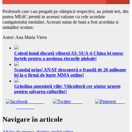
Profesorii care i-au pregatit pe olimpicii respectivi, au primit ieri, din
partea MEdC premii in aceeasi valoare cu cele acordate
castigatorului medaliei. Aceeasi suma de bani a fost acordata si
unitatilor scolare.
Autor: Ana Maria Vieru
Colosii lumii discută viitorul AI: SUA și China își unesc
forțele pentru a gestiona riscurile globale!
Scandal uriaș! ANAF descoperă o fraudă de 26 milioane
lei la o firmă de lupte MMA online!
Grindina amenință viile: Viticultorii cer ajutor urgent
pentru salvarea culturilor!
Share on
Tweet
Save
Facebook
Navigare în articole
Alt loc de munca, dorinta anului viitor