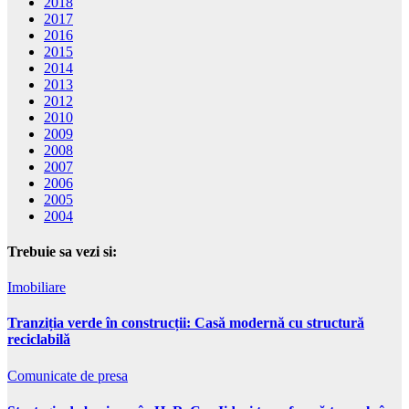
2018
2017
2016
2015
2014
2013
2012
2010
2009
2008
2007
2006
2005
2004
Trebuie sa vezi si:
Imobiliare
Tranziția verde în construcții: Casă modernă cu structură
reciclabilă
Comunicate de presa