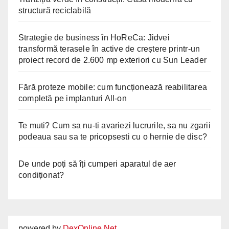
structură reciclabilă
Strategie de business în HoReCa: Jidvei
transformă terasele în active de creștere printr-un
proiect record de 2.600 mp exteriori cu Sun Leader
Fără proteze mobile: cum funcționează reabilitarea
completă pe implanturi All-on
Te muti? Cum sa nu-ti avariezi lucrurile, sa nu zgarii
podeaua sau sa te pricopsesti cu o hernie de disc?
De unde poți să îți cumperi aparatul de aer
condiționat?
powered by
DexOnline.Net