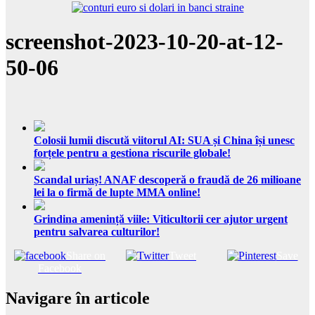
screenshot-2023-10-20-at-12-
50-06
Colosii lumii discută viitorul AI: SUA și China își unesc
forțele pentru a gestiona riscurile globale!
Scandal uriaș! ANAF descoperă o fraudă de 26 milioane
lei la o firmă de lupte MMA online!
Grindina amenință viile: Viticultorii cer ajutor urgent
pentru salvarea culturilor!
Share on
Tweet
Save
Facebook
Navigare în articole