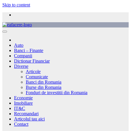
Skip to content
Auto
Banci – Finante
Companii
Dictionar Financiar
Diverse
Articole
Comunicate
Banci din Romania
Burse din Romania
Fonduri de investitii din Romania
Economie
Imobiliare
IT&C
Recomandari
Articolul tau aici
Contact