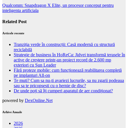
Qualcomm: Snapdragon X Elite, un procesor conceput pentru
inteligenta artificiala
Related Post
Articole recente
Tranziția verde în construcții: Casă modernă cu structură
reciclabilă
Strategie de business în HoReCa: Jidvei transformă terasele în
active de creștere printr-un proiect record de 2.600 mp
exteriori cu Sun Leader
Fără proteze mobile: cum funcționează reabilitarea completă
pe implanturi All-on
Te muti? Cum sa nu-ti avariezi lucrurile, sa nu zgarii podeaua
sau sa te pricopsesti cu o hernie de disc?
De unde poți să îți cumperi aparatul de aer condiționat?
powered by
DexOnline.Net
Arhive Anuale
2026