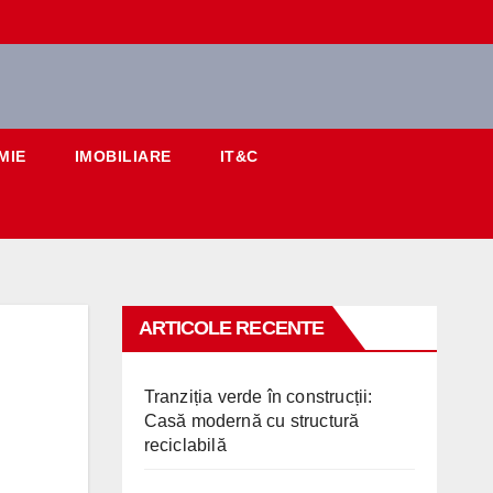
MIE
IMOBILIARE
IT&C
ARTICOLE RECENTE
Tranziția verde în construcții:
Casă modernă cu structură
reciclabilă