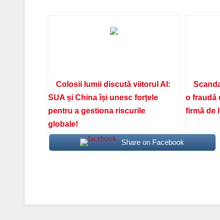
Colosii lumii discută viitorul AI:
Scanda
SUA și China își unesc forțele
o fraudă 
pentru a gestiona riscurile
firmă de 
globale!
Share on Facebook
Navigare
în
articole