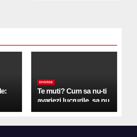
DIVERSE
le:
Te muti? Cum sa nu-ti
avariezi lucrurile, sa nu
etă
zgarii podeaua sau sa
on
te pricopsesti cu o
hernie de disc?