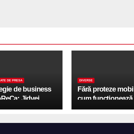
ATE DE PRESA
DIVERSE
tegie de business
Fără proteze mobi
oReCa: Jidvei
cum funcționează
formă terasele în
reabilitarea compl
e de creștere
pe implanturi All-
r-un proiect record