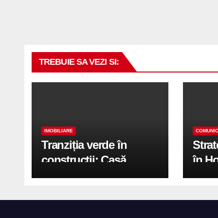
TREBUIE SA VEZI SI:
IMOBILIARE
COMUNIC
Tranziția verde în
Stra
construcții: Casă
în H
modernă cu structură
trans
reciclabilă
activ
print