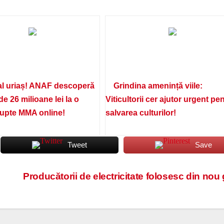
l uriaș! ANAF descoperă
Grindina amenință viile:
de 26 milioane lei la o
Viticultorii cer ajutor urgent pe
lupte MMA online!
salvarea culturilor!
Tweet
Save
Producătorii de electricitate folosesc din nou