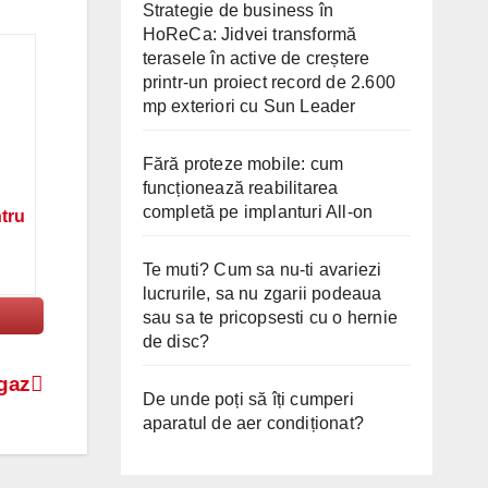
Strategie de business în
HoReCa: Jidvei transformă
terasele în active de creștere
printr-un proiect record de 2.600
mp exteriori cu Sun Leader
Fără proteze mobile: cum
funcționează reabilitarea
completă pe implanturi All-on
ntru
Te muti? Cum sa nu-ti avariezi
lucrurile, sa nu zgarii podeaua
sau sa te pricopsesti cu o hernie
de disc?
 gaz
De unde poți să îți cumperi
aparatul de aer condiționat?