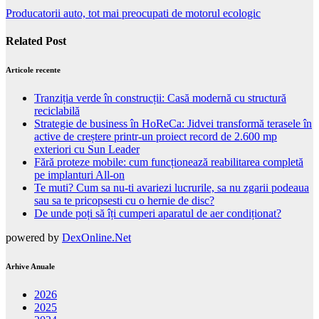
Producatorii auto, tot mai preocupati de motorul ecologic
Related Post
Articole recente
Tranziția verde în construcții: Casă modernă cu structură
reciclabilă
Strategie de business în HoReCa: Jidvei transformă terasele în
active de creștere printr-un proiect record de 2.600 mp
exteriori cu Sun Leader
Fără proteze mobile: cum funcționează reabilitarea completă
pe implanturi All-on
Te muti? Cum sa nu-ti avariezi lucrurile, sa nu zgarii podeaua
sau sa te pricopsesti cu o hernie de disc?
De unde poți să îți cumperi aparatul de aer condiționat?
powered by
DexOnline.Net
Arhive Anuale
2026
2025