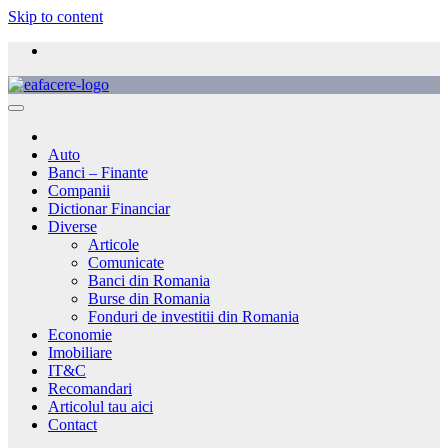
Skip to content
Auto
Banci – Finante
Companii
Dictionar Financiar
Diverse
Articole
Comunicate
Banci din Romania
Burse din Romania
Fonduri de investitii din Romania
Economie
Imobiliare
IT&C
Recomandari
Articolul tau aici
Contact