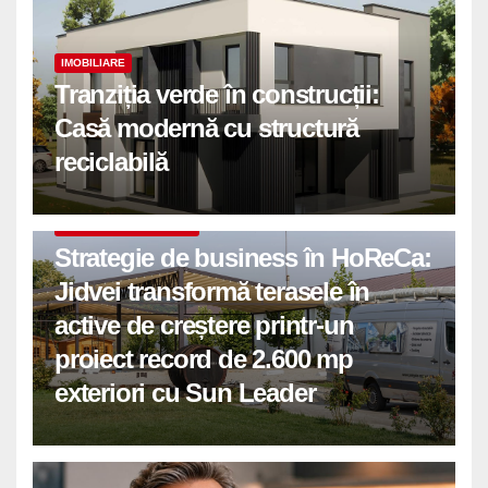
IMOBILIARE
Tranziția verde în construcții:
Casă modernă cu structură
reciclabilă
COMUNICATE DE PRESA
Strategie de business în HoReCa:
Jidvei transformă terasele în
active de creștere printr-un
proiect record de 2.600 mp
exteriori cu Sun Leader