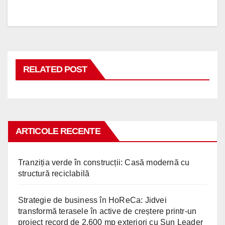
în
articole
RELATED POST
ARTICOLE RECENTE
Tranziția verde în construcții: Casă modernă cu
structură reciclabilă
Strategie de business în HoReCa: Jidvei
transformă terasele în active de creștere printr-un
proiect record de 2.600 mp exteriori cu Sun Leader