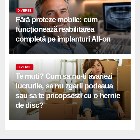
DIVERSE
Fără proteze mobile: cum
funcționează reabilitarea
completă pe implanturi All-on
DIVERSE
Te muti? Cum sa nu-ti avariezi
lucrurile, sa nu zgarii podeaua
sau sa te pricopsesti cu o hernie
de disc?