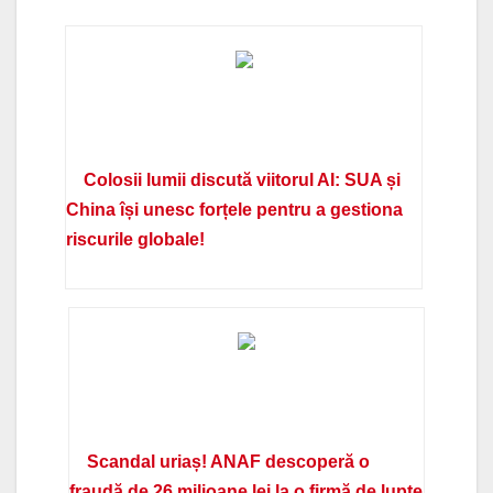
Colosii lumii discută viitorul AI: SUA și
China își unesc forțele pentru a gestiona
riscurile globale!
Scandal uriaș! ANAF descoperă o
fraudă de 26 milioane lei la o firmă de lupte