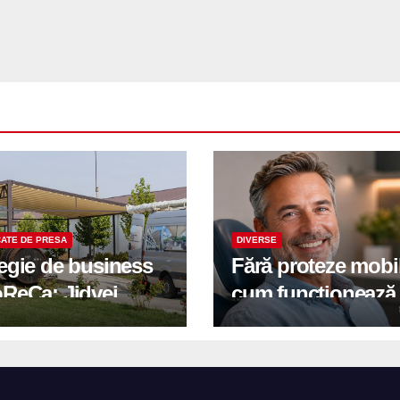
ATE DE PRESA
DIVERSE
tegie de business
Fără proteze mobi
oReCa: Jidvei
cum funcționează
formă terasele în
reabilitarea compl
e de creștere
pe implanturi All-
r-un proiect record