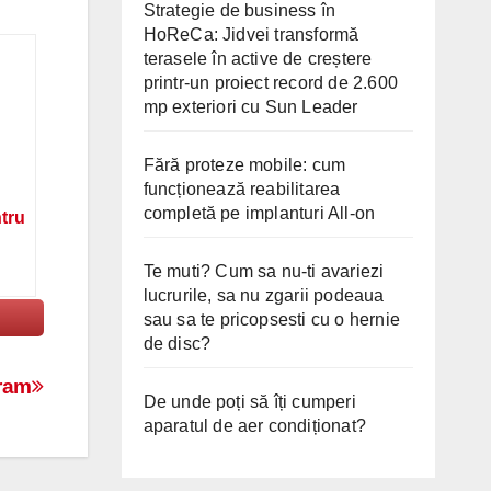
Strategie de business în
HoReCa: Jidvei transformă
terasele în active de creștere
printr-un proiect record de 2.600
mp exteriori cu Sun Leader
Fără proteze mobile: cum
funcționează reabilitarea
completă pe implanturi All-on
ntru
Te muti? Cum sa nu-ti avariezi
lucrurile, sa nu zgarii podeaua
sau sa te pricopsesti cu o hernie
de disc?
gram
De unde poți să îți cumperi
aparatul de aer condiționat?