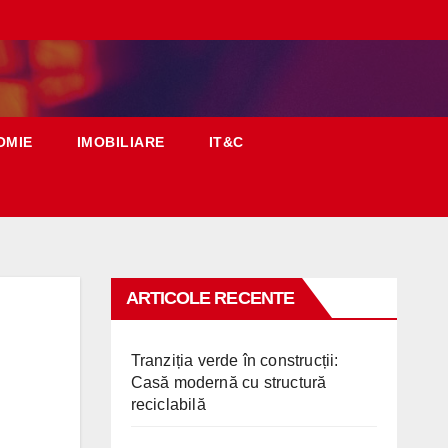
OMIE
IMOBILIARE
IT&C
ARTICOLE RECENTE
Tranziția verde în construcții:
Casă modernă cu structură
reciclabilă