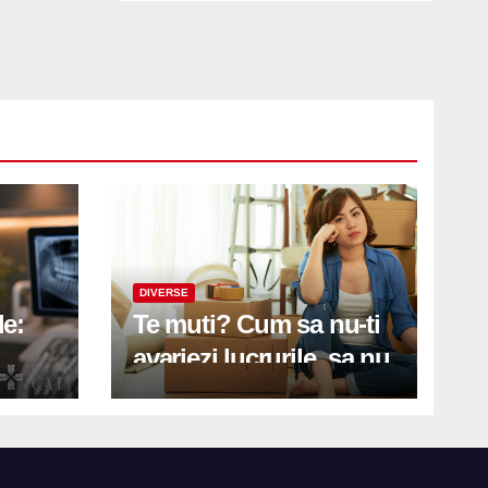
DIVERSE
le:
Te muti? Cum sa nu-ti
avariezi lucrurile, sa nu
etă
zgarii podeaua sau sa
on
te pricopsesti cu o
hernie de disc?