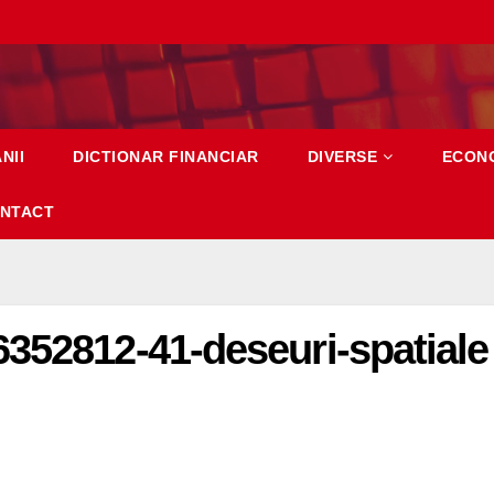
NII
DICTIONAR FINANCIAR
DIVERSE
ECON
NTACT
352812-41-deseuri-spatiale