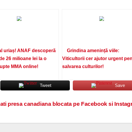
l uriaș! ANAF descoperă
Grindina amenință viile:
de 26 milioane lei la o
Viticultorii cer ajutor urgent pe
lupte MMA online!
salvarea culturilor!
Tweet
Save
lati presa canadiana blocata pe Facebook si Insta