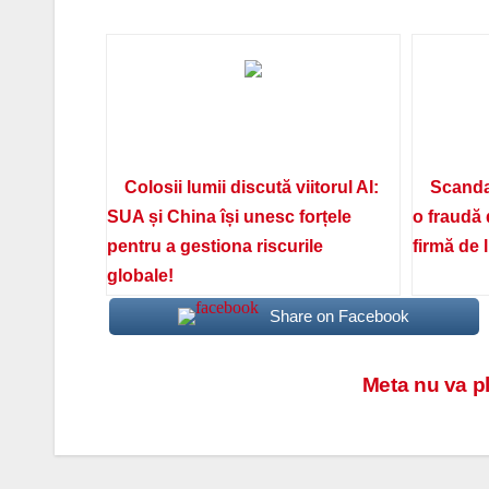
Colosii lumii discută viitorul AI:
Scanda
SUA și China își unesc forțele
o fraudă 
pentru a gestiona riscurile
firmă de 
globale!
Share on Facebook
Navigare
Meta nu va p
în
articole