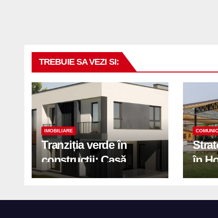
TREBUIE SA VEZI SI:
IMOBILIARE
COMUNIC
Tranziția verde în
Stra
construcții: Casă
în H
modernă cu structură
trans
reciclabilă
activ
print