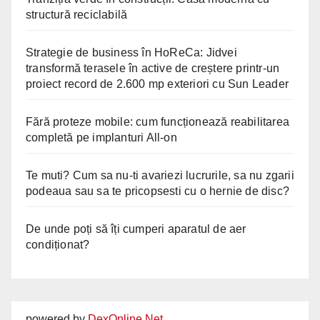
structură reciclabilă
Strategie de business în HoReCa: Jidvei
transformă terasele în active de creștere printr-un
proiect record de 2.600 mp exteriori cu Sun Leader
Fără proteze mobile: cum funcționează reabilitarea
completă pe implanturi All-on
Te muti? Cum sa nu-ti avariezi lucrurile, sa nu zgarii
podeaua sau sa te pricopsesti cu o hernie de disc?
De unde poți să îți cumperi aparatul de aer
condiționat?
powered by
DexOnline.Net