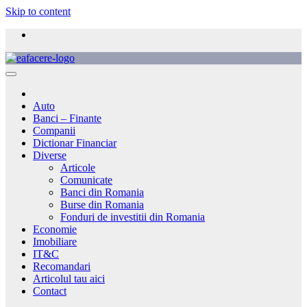
Skip to content
Auto
Banci – Finante
Companii
Dictionar Financiar
Diverse
Articole
Comunicate
Banci din Romania
Burse din Romania
Fonduri de investitii din Romania
Economie
Imobiliare
IT&C
Recomandari
Articolul tau aici
Contact