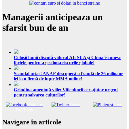
Managerii anticipeaza un
sfarsit bun de an
Colosii lumii discută viitorul AI: SUA și China își unesc
forțele pentru a gestiona riscurile globale!
Scandal uriaș! ANAF descoperă o fraudă de 26 milioane
lei la o firmă de lupte MMA online!
Grindina amenință viile: Viticultorii cer ajutor urgent
pentru salvarea culturilor!
Share on
Tweet
Save
Facebook
Navigare în articole