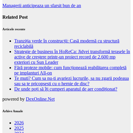
Managerii anticipeaza un sfarsit bun de an
Related Post
Articole recente
Tranziția verde în construcții: Casă modernă cu structură
reciclabilă
Strategie de business în HoReCa: Jidvei transformă terasele în
active de creștere printr-un proiect record de 2.600 mp
exteriori cu Sun Leader
Fără proteze mobile: cum funcționează reabilitarea completă
pe implanturi All-on
Te muti? Cum sa nu-ti avariezi lucrurile, sa nu zgarii podeaua
sau sa te pricopsesti cu o hernie de disc?
De unde poți să îți cumperi aparatul de aer condiționat?
powered by
DexOnline.Net
Arhive Anuale
2026
2025