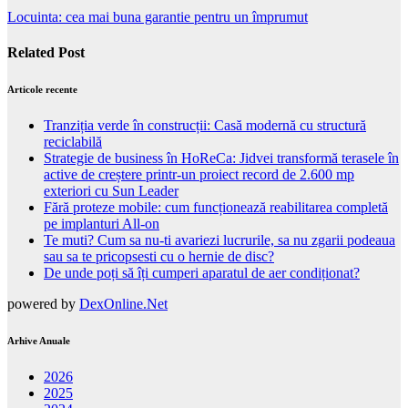
Locuinta: cea mai buna garantie pentru un împrumut
Related Post
Articole recente
Tranziția verde în construcții: Casă modernă cu structură
reciclabilă
Strategie de business în HoReCa: Jidvei transformă terasele în
active de creștere printr-un proiect record de 2.600 mp
exteriori cu Sun Leader
Fără proteze mobile: cum funcționează reabilitarea completă
pe implanturi All-on
Te muti? Cum sa nu-ti avariezi lucrurile, sa nu zgarii podeaua
sau sa te pricopsesti cu o hernie de disc?
De unde poți să îți cumperi aparatul de aer condiționat?
powered by
DexOnline.Net
Arhive Anuale
2026
2025