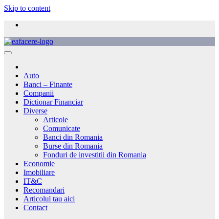
Skip to content
Auto
Banci – Finante
Companii
Dictionar Financiar
Diverse
Articole
Comunicate
Banci din Romania
Burse din Romania
Fonduri de investitii din Romania
Economie
Imobiliare
IT&C
Recomandari
Articolul tau aici
Contact