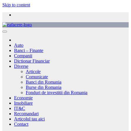
Skip to content
Auto
Banci – Finante
Companii
Dictionar Financiar
Diverse
Articole
Comunicate
Banci din Romania
Burse din Romania
Fonduri de investitii din Romania
Economie
Imobiliare
IT&C
Recomandari
Articolul tau aici
Contact