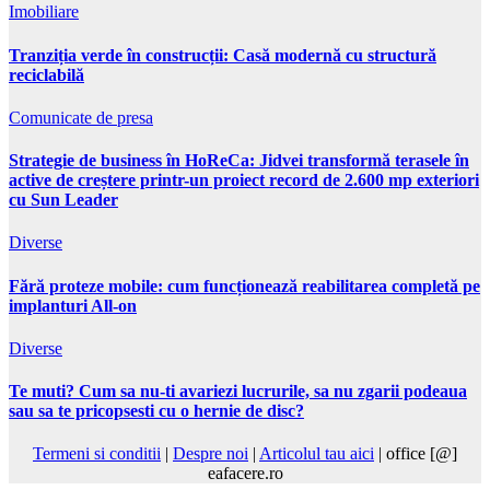
Imobiliare
Tranziția verde în construcții: Casă modernă cu structură
reciclabilă
Comunicate de presa
Strategie de business în HoReCa: Jidvei transformă terasele în
active de creștere printr-un proiect record de 2.600 mp exteriori
cu Sun Leader
Diverse
Fără proteze mobile: cum funcționează reabilitarea completă pe
implanturi All-on
Diverse
Te muti? Cum sa nu-ti avariezi lucrurile, sa nu zgarii podeaua
sau sa te pricopsesti cu o hernie de disc?
Termeni si conditii
|
Despre noi
|
Articolul tau aici
| office [@]
eafacere.ro