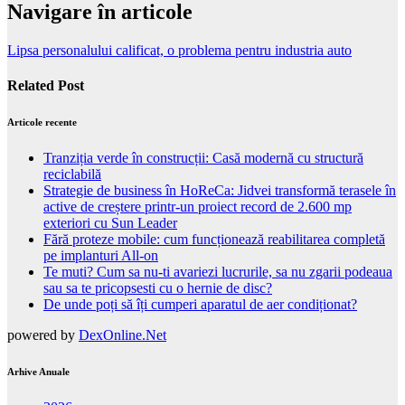
Navigare în articole
Lipsa personalului calificat, o problema pentru industria auto
Related Post
Articole recente
Tranziția verde în construcții: Casă modernă cu structură
reciclabilă
Strategie de business în HoReCa: Jidvei transformă terasele în
active de creștere printr-un proiect record de 2.600 mp
exteriori cu Sun Leader
Fără proteze mobile: cum funcționează reabilitarea completă
pe implanturi All-on
Te muti? Cum sa nu-ti avariezi lucrurile, sa nu zgarii podeaua
sau sa te pricopsesti cu o hernie de disc?
De unde poți să îți cumperi aparatul de aer condiționat?
powered by
DexOnline.Net
Arhive Anuale