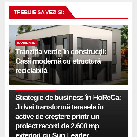
TREBUIE SA VEZI SI:
IMOBILIARE
Tranziția verde în construcții:
Casă modernă cu structură
reciclabilă
COMUNICATE DE PRESA
Strategie de business în HoReCa:
Jidvei transformă terasele în
active de creștere printr-un
proiect record de 2.600 mp
exteriori cu Sun Leader