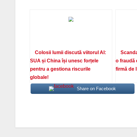
Colosii lumii discută viitorul AI:
Scanda
SUA și China își unesc forțele
o fraudă 
pentru a gestiona riscurile
firmă de 
globale!
Share on Facebook
Navigare
în
articole