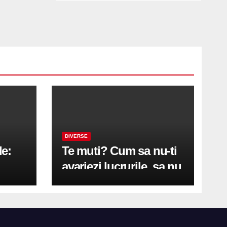
DIVERSE
le:
Te muti? Cum sa nu-ti
avariezi lucrurile, sa nu
etă
zgarii podeaua sau sa
on
te pricopsesti cu o
hernie de disc?