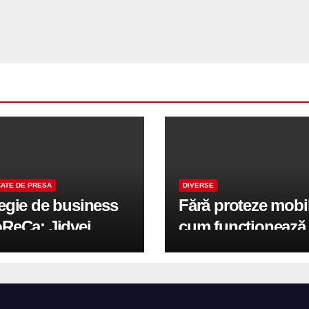
ATE DE PRESA
DIVERSE
tegie de business
Fără proteze mobi
oReCa: Jidvei
cum funcționează
formă terasele în
reabilitarea compl
e de creștere
pe implanturi All-
r-un proiect record