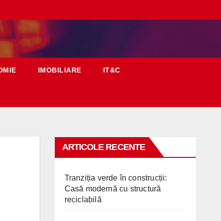
OMIE
IMOBILIARE
IT&C
ARTICOLE RECENTE
Tranziția verde în construcții:
Casă modernă cu structură
reciclabilă