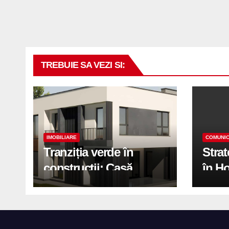
TREBUIE SA VEZI SI:
IMOBILIARE
COMUNIC
Tranziția verde în
Stra
construcții: Casă
în H
modernă cu structură
trans
reciclabilă
activ
print