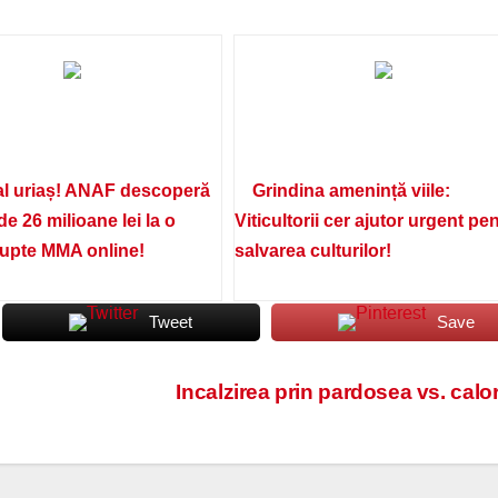
l uriaș! ANAF descoperă
Grindina amenință viile:
de 26 milioane lei la o
Viticultorii cer ajutor urgent pe
lupte MMA online!
salvarea culturilor!
Tweet
Save
Incalzirea prin pardosea vs. calor