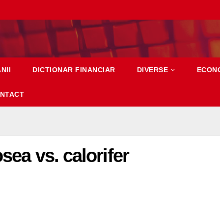
NII
DICTIONAR FINANCIAR
DIVERSE
ECON
NTACT
sea vs. calorifer