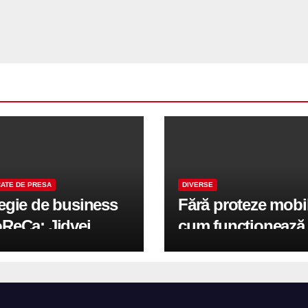
ATE DE PRESA
DIVERSE
tegie de business
Fără proteze mobi
oReCa: Jidvei
cum funcționează
formă terasele în
reabilitarea compl
e de creștere
pe implanturi All-
r-un proiect record