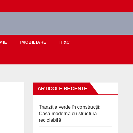
MIE
IMOBILIARE
IT&C
ARTICOLE RECENTE
Tranziția verde în construcții:
Casă modernă cu structură
reciclabilă