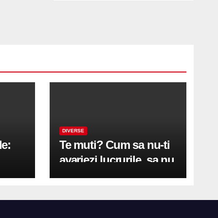
DIVERSE
le:
Te muti? Cum sa nu-ti
avariezi lucrurile, sa nu
etă
zgarii podeaua sau sa
on
te pricopsesti cu o
hernie de disc?