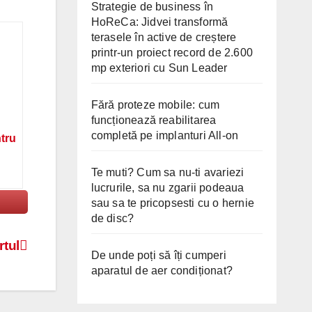
Strategie de business în
HoReCa: Jidvei transformă
terasele în active de creștere
printr-un proiect record de 2.600
mp exteriori cu Sun Leader
Fără proteze mobile: cum
funcționează reabilitarea
completă pe implanturi All-on
ntru
Te muti? Cum sa nu-ti avariezi
lucrurile, sa nu zgarii podeaua
sau sa te pricopsesti cu o hernie
de disc?
rtul
De unde poți să îți cumperi
aparatul de aer condiționat?