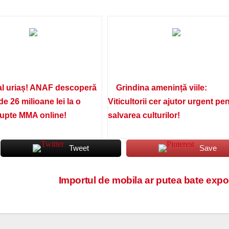
l uriaș! ANAF descoperă
Grindina amenință viile:
de 26 milioane lei la o
Viticultorii cer ajutor urgent pe
lupte MMA online!
salvarea culturilor!
Tweet
Save
Importul de mobila ar putea bate expo