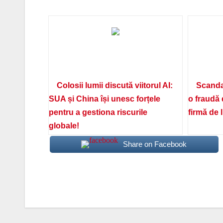
Colosii lumii discută viitorul AI:
Scanda
SUA și China își unesc forțele
o fraudă 
pentru a gestiona riscurile
firmă de 
globale!
Share on Facebook
Navigare
în
articole