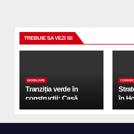
TREBUIE SA VEZI SI:
IMOBILIARE
COMUNIC
Tranziția verde în
Stra
construcții: Casă
în H
modernă cu structură
trans
reciclabilă
activ
print