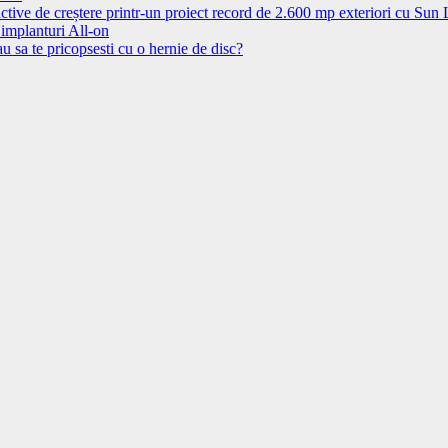
ctive de creștere printr-un proiect record de 2.600 mp exteriori cu Sun
 implanturi All-on
u sa te pricopsesti cu o hernie de disc?