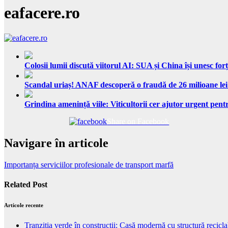
eafacere.ro
Colosii lumii discută viitorul AI: SUA și China își unesc forț
Scandal uriaș! ANAF descoperă o fraudă de 26 milioane lei
Grindina amenință viile: Viticultorii cer ajutor urgent pentr
Share on Facebook
Navigare în articole
Importanța serviciilor profesionale de transport marfă
Related Post
Articole recente
Tranziția verde în construcții: Casă modernă cu structură recicla