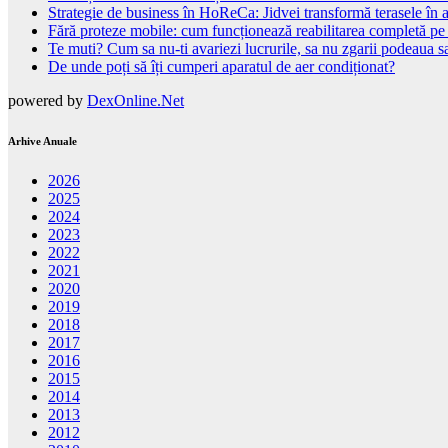
Strategie de business în HoReCa: Jidvei transformă terasele în a
Fără proteze mobile: cum funcționează reabilitarea completă pe
Te muti? Cum sa nu-ti avariezi lucrurile, sa nu zgarii podeaua sa
De unde poți să îți cumperi aparatul de aer condiționat?
powered by
DexOnline.Net
Arhive Anuale
2026
2025
2024
2023
2022
2021
2020
2019
2018
2017
2016
2015
2014
2013
2012