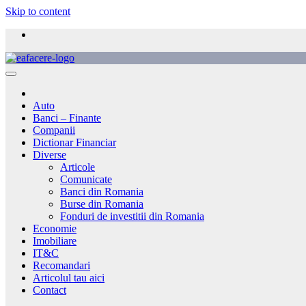
Skip to content
Auto
Banci – Finante
Companii
Dictionar Financiar
Diverse
Articole
Comunicate
Banci din Romania
Burse din Romania
Fonduri de investitii din Romania
Economie
Imobiliare
IT&C
Recomandari
Articolul tau aici
Contact