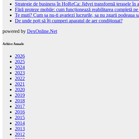
Strategie de business în HoReCa: Jidvei transformă terasele în a
Fără proteze mobile: cum funcționează reabilitarea completă pe
Te muti? Cum sa nu-ti avariezi lucrurile, sa nu zgarii podeaua sa
De unde poți să îți cumperi aparatul de aer condiționat?
powered by
DexOnline.Net
Arhive Anuale
2026
2025
2024
2023
2022
2021
2020
2019
2018
2017
2016
2015
2014
2013
2012