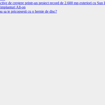
ctive de creștere printr-un proiect record de 2.600 mp exteriori cu Sun
 implanturi All-on
u sa te pricopsesti cu o hernie de disc?