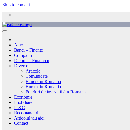
Skip to content
Auto
Banci – Finante
Companii
Dictionar Financiar
Diverse
Articole
Comunicate
Banci din Romania
Burse din Romania
Fonduri de investitii din Romania
Economie
Imobiliare
IT&C
Recomandari
Articolul tau aici
Contact