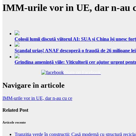
IMM-urile vor in UE, dar n-au 
Colosii lumii discută viitorul AI: SUA și China își unesc forț
Scandal uriaș! ANAF descoperă o fraudă de 26 milioane lei
Grindina amenință viile: Viticultorii cer ajutor urgent pentr
Share on Facebook
Navigare în articole
IMM-urile vor in UE, dar n-au cu ce
Related Post
Articole recente
Tranziția verde în construcții: Casă modernă cu structură recicla