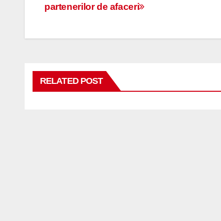
partenerilor de afaceri
în
articole
RELATED POST