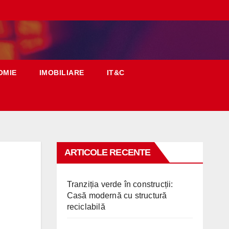
OMIE
IMOBILIARE
IT&C
ARTICOLE RECENTE
Tranziția verde în construcții:
Casă modernă cu structură
reciclabilă