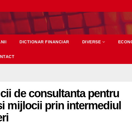
NII
DICTIONAR FINANCIAR
DIVERSE
ECON
NTACT
cii de consultanta pentru
si mijlocii prin intermediul
ri