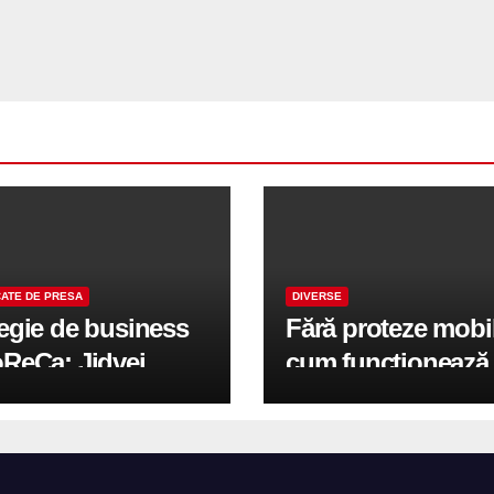
ATE DE PRESA
DIVERSE
tegie de business
Fără proteze mobi
oReCa: Jidvei
cum funcționează
formă terasele în
reabilitarea compl
e de creștere
pe implanturi All-
r-un proiect record