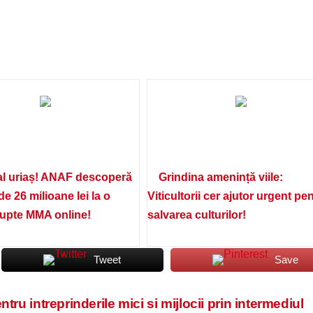
l uriaș! ANAF descoperă
Grindina amenință viile:
de 26 milioane lei la o
Viticultorii cer ajutor urgent pe
lupte MMA online!
salvarea culturilor!
Tweet
Save
tru intreprinderile mici si mijlocii prin intermediul