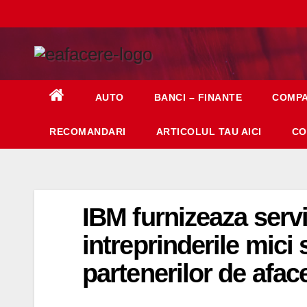
Skip
to
content
AUTO
BANCI – FINANTE
COMPA
RECOMANDARI
ARTICOLUL TAU AICI
CO
IBM furnizeaza servi
intreprinderile mici 
partenerilor de aface