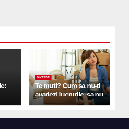
DIVERSE
le:
Te muti? Cum sa nu-ti
avariezi lucrurile, sa nu
etă
zgarii podeaua sau sa
on
te pricopsesti cu o
hernie de disc?