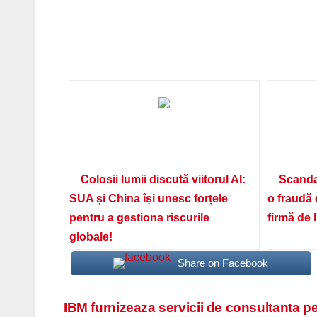
Colosii lumii discută viitorul AI:
Scanda
SUA și China își unesc forțele
o fraudă 
pentru a gestiona riscurile
firmă de 
globale!
Share on Facebook
Navigare
IBM furnizeaza servicii de consultanta pen