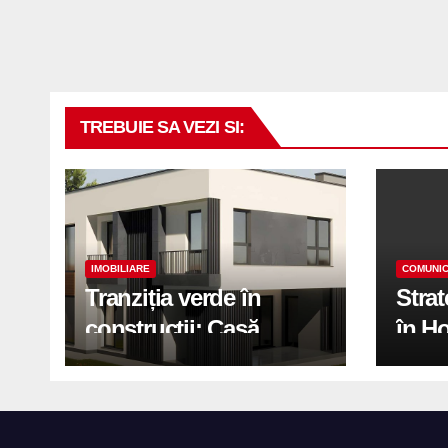
TREBUIE SA VEZI SI:
IMOBILIARE
COMUNIC
Tranziția verde în
Stra
construcții: Casă
în H
modernă cu structură
trans
reciclabilă
activ
print