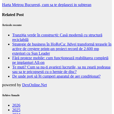
Harta Metrou Bucuresti, cum sa te deplasezi in subteran
Related Post
Articole recente
Tranziția verde în construcții: Casă modernă cu structură
reciclabilă
Strategie de business în HoReCa: Jidvei transformă terasele în
active de creștere printr-un proiect record de 2.600 mp
exteriori cu Sun Leader
Fără proteze mobile: cum funcționează reabilitarea completă
pe implanturi All-on
Te muti? Cum sa nu-ti avariezi lucrurile, sa nu zgarii podeaua
sau sa te pricopsesti cu o hernie de disc?
De unde poți să îți cumperi aparatul de aer condiționat?
powered by
DexOnline.Net
Arhive Anuale
2026
2025