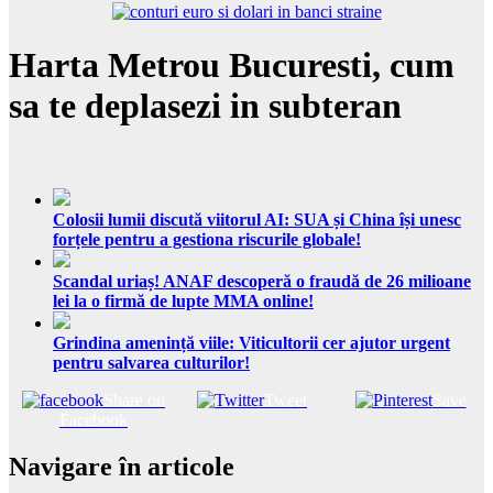
Harta Metrou Bucuresti, cum
sa te deplasezi in subteran
Colosii lumii discută viitorul AI: SUA și China își unesc
forțele pentru a gestiona riscurile globale!
Scandal uriaș! ANAF descoperă o fraudă de 26 milioane
lei la o firmă de lupte MMA online!
Grindina amenință viile: Viticultorii cer ajutor urgent
pentru salvarea culturilor!
Share on
Tweet
Save
Facebook
Navigare în articole