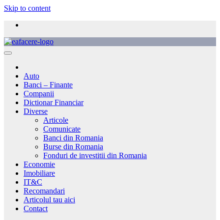
Skip to content
Auto
Banci – Finante
Companii
Dictionar Financiar
Diverse
Articole
Comunicate
Banci din Romania
Burse din Romania
Fonduri de investitii din Romania
Economie
Imobiliare
IT&C
Recomandari
Articolul tau aici
Contact