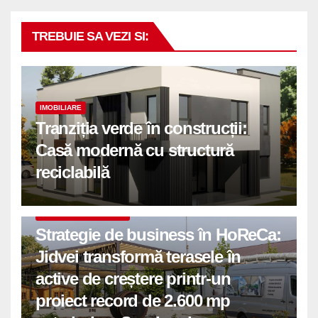
TREBUIE SA VEZI SI:
IMOBILIARE
Tranziția verde în construcții:
Casă modernă cu structură
reciclabilă
COMUNICATE DE PRESA
Strategie de business în HoReCa:
Jidvei transformă terasele în
active de creștere printr-un
proiect record de 2.600 mp