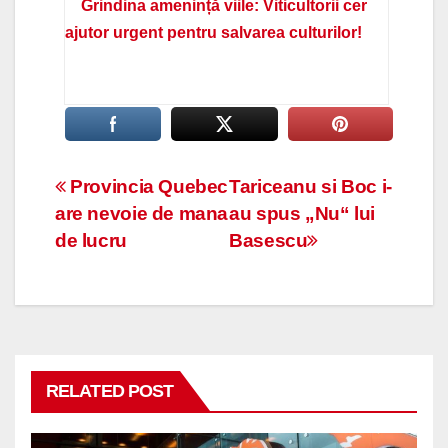
Grindina amenință viile: Viticultorii cer
ajutor urgent pentru salvarea culturilor!
Navigare
Provincia Quebec
Tariceanu si Boc i-
are nevoie de mana
au spus „Nu“ lui
în
de lucru
Basescu
articole
RELATED POST