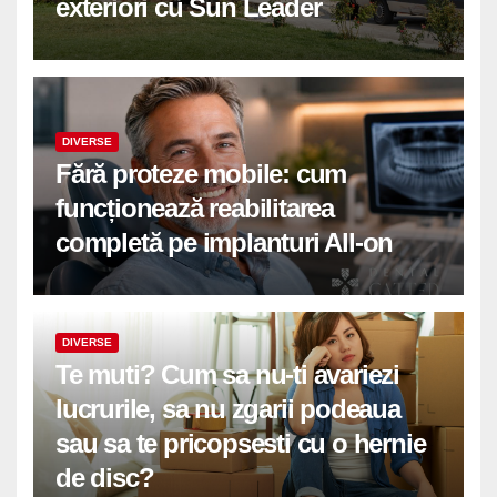
exteriori cu Sun Leader
DIVERSE
Fără proteze mobile: cum
funcționează reabilitarea
completă pe implanturi All-on
DIVERSE
Te muti? Cum sa nu-ti avariezi
lucrurile, sa nu zgarii podeaua
sau sa te pricopsesti cu o hernie
de disc?