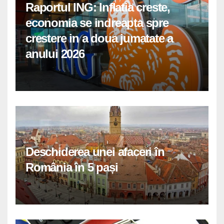
Raportul ING: Inflatia creste,
economia se indreapta spre
crestere in a doua jumatate a
anului 2026
Deschiderea unei afaceri în
România în 5 pași