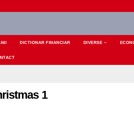
NII
DICTIONAR FINANCIAR
DIVERSE
ECON
NTACT
ristmas 1