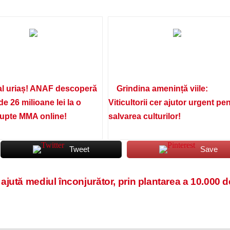
l uriaș! ANAF descoperă
Grindina amenință viile:
de 26 milioane lei la o
Viticultorii cer ajutor urgent pe
lupte MMA online!
salvarea culturilor!
Tweet
Save
jută mediul înconjurător, prin plantarea a 10.000 d