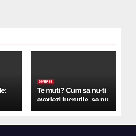
DIVERSE
le:
Te muti? Cum sa nu-ti
avariezi lucrurile, sa nu
etă
zgarii podeaua sau sa
on
te pricopsesti cu o
hernie de disc?