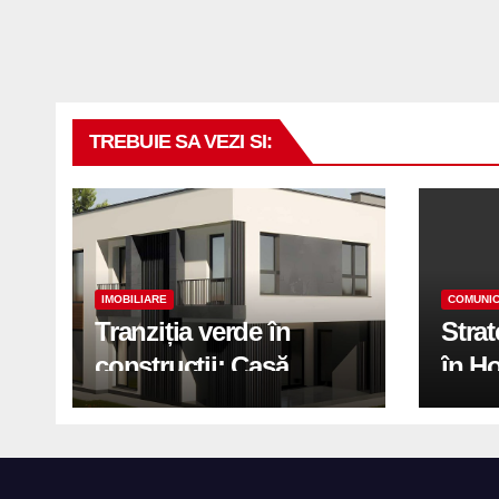
TREBUIE SA VEZI SI:
IMOBILIARE
COMUNIC
Tranziția verde în
Stra
construcții: Casă
în H
modernă cu structură
trans
reciclabilă
activ
print