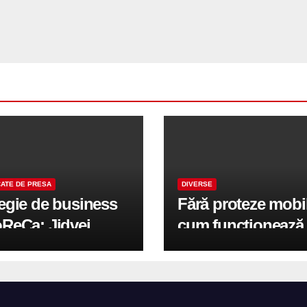
ATE DE PRESA
DIVERSE
tegie de business
Fără proteze mobi
oReCa: Jidvei
cum funcționează
formă terasele în
reabilitarea compl
e de creștere
pe implanturi All-
r-un proiect record