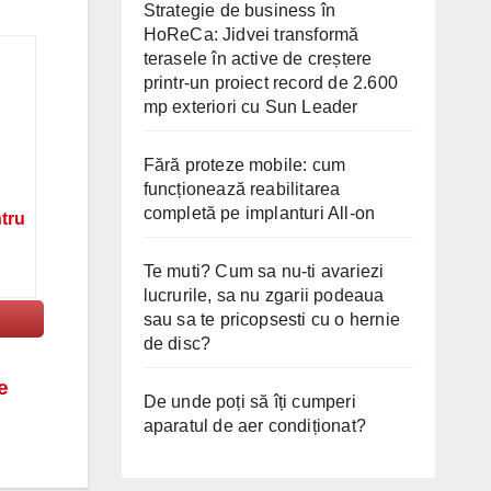
Strategie de business în
HoReCa: Jidvei transformă
terasele în active de creștere
printr-un proiect record de 2.600
mp exteriori cu Sun Leader
Fără proteze mobile: cum
funcționează reabilitarea
completă pe implanturi All-on
ntru
Te muti? Cum sa nu-ti avariezi
lucrurile, sa nu zgarii podeaua
sau sa te pricopsesti cu o hernie
de disc?
e
De unde poți să îți cumperi
aparatul de aer condiționat?