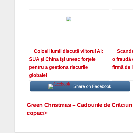
Colosii lumii discută viitorul AI:
Scanda
SUA și China își unesc forțele
o fraudă 
pentru a gestiona riscurile
firmă de 
globale!
Share on Facebook
Navigare
Green Christmas – Cadourile de Crăciun a
copaci
în
articole