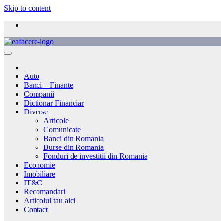
Skip to content
Auto
Banci – Finante
Companii
Dictionar Financiar
Diverse
Articole
Comunicate
Banci din Romania
Burse din Romania
Fonduri de investitii din Romania
Economie
Imobiliare
IT&C
Recomandari
Articolul tau aici
Contact