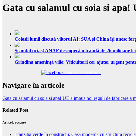
Gata cu salamul cu soia si apa! 
Colosii lumii discută viitorul AI: SUA și China își unesc forț
Scandal uriaș! ANAF descoperă o fraudă de 26 milioane lei
Grindina amenință viile: Viticultorii cer ajutor urgent pentr
Share on Facebook
Navigare în articole
Gata cu salamul cu soia si apa! UE a impus noi reguli de fabricare a m
Related Post
Articole recente
Tranziția verde în construcții: Casă modernă cu structură recicla