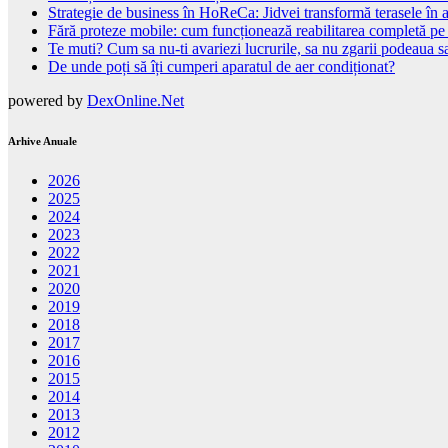
Strategie de business în HoReCa: Jidvei transformă terasele în a
Fără proteze mobile: cum funcționează reabilitarea completă pe
Te muti? Cum sa nu-ti avariezi lucrurile, sa nu zgarii podeaua sa
De unde poți să îți cumperi aparatul de aer condiționat?
powered by
DexOnline.Net
Arhive Anuale
2026
2025
2024
2023
2022
2021
2020
2019
2018
2017
2016
2015
2014
2013
2012