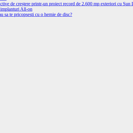
ctive de creștere printr-un proiect record de 2.600 mp exteriori cu Sun
 implanturi All-on
u sa te pricopsesti cu o hernie de disc?