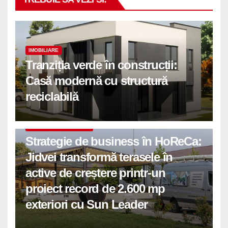
IMOBILIARE
Tranziția verde în construcții:
Casă modernă cu structură
reciclabilă
COMUNICATE DE PRESA
Strategie de business în HoReCa:
Jidvei transformă terasele în
active de creștere printr-un
proiect record de 2.600 mp
exteriori cu Sun Leader