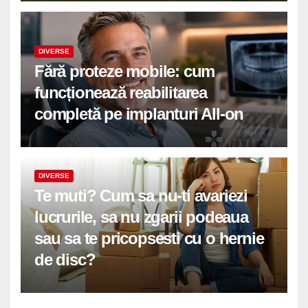
DIVERSE
Fără proteze mobile: cum
funcționează reabilitarea
completă pe implanturi All-on
DIVERSE
Te muti? Cum sa nu-ti avariezi
lucrurile, sa nu zgarii podeaua
sau sa te pricopsesti cu o hernie
de disc?