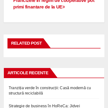
Navigare
Francizele in regim de cooperative pot
primi finantare de la UE
în
articole
RELATED POST
ARTICOLE RECENTE
Tranziția verde în construcții: Casă modernă cu
structură reciclabilă
Strategie de business în HoReCa: Jidvei