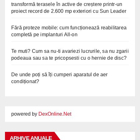
transformă terasele în active de creștere printr-un
proiect record de 2.600 mp exteriori cu Sun Leader
Fără proteze mobile: cum funcționează reabilitarea
completă pe implanturi All-on
Te muti? Cum sa nu-ti avariezi lucrurile, sa nu zgarii
podeaua sau sa te pricopsesti cu o hernie de disc?
De unde poți să îți cumperi aparatul de aer
condiționat?
powered by
DexOnline.Net
ARHIVE ANUALE