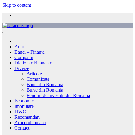
Skip to content
Auto
Banci – Finante
Companii
Dictionar Financiar
Diverse
Articole
Comunicate
Banci din Romania
Burse din Romania
Fonduri de investitii din Romania
Economie
Imobiliare
IT&C
Recomandari
Articolul tau aici
Contact