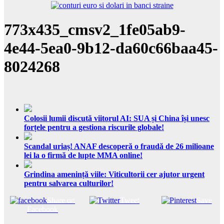
773x435_cmsv2_1fe05ab9-
4e44-5ea0-9b12-da60c66baa45-
8024268
Colosii lumii discută viitorul AI: SUA și China își unesc
forțele pentru a gestiona riscurile globale!
Scandal uriaș! ANAF descoperă o fraudă de 26 milioane
lei la o firmă de lupte MMA online!
Grindina amenință viile: Viticultorii cer ajutor urgent
pentru salvarea culturilor!
Share on
Tweet
Save
Facebook