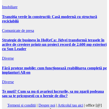
Imobiliare
Tranziția verde în construcții: Casă modernă cu structură
reciclabilă
Comunicate de presa
Strategie de business în HoReCa: Jidvei transformă terasele în
active de creștere printr-un proiect record de 2.600 mp exteriori
cu Sun Leader
Diverse
Fără proteze mobile: cum funcționează reabilitarea completă pe
implanturi All-on
Diverse
Te muti? Cum sa nu-ti avariezi lucrurile, sa nu zgarii podeaua
sau sa te pricopsesti cu o hernie de disc?
Termeni si conditii
|
Despre noi
|
Articolul tau aici
| office [@]