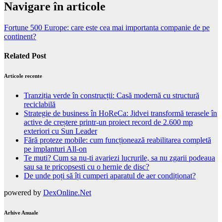
Navigare în articole
Fortune 500 Europe: care este cea mai importanta companie de pe
continent?
Related Post
Articole recente
Tranziția verde în construcții: Casă modernă cu structură
reciclabilă
Strategie de business în HoReCa: Jidvei transformă terasele în
active de creștere printr-un proiect record de 2.600 mp
exteriori cu Sun Leader
Fără proteze mobile: cum funcționează reabilitarea completă
pe implanturi All-on
Te muti? Cum sa nu-ti avariezi lucrurile, sa nu zgarii podeaua
sau sa te pricopsesti cu o hernie de disc?
De unde poți să îți cumperi aparatul de aer condiționat?
powered by
DexOnline.Net
Arhive Anuale