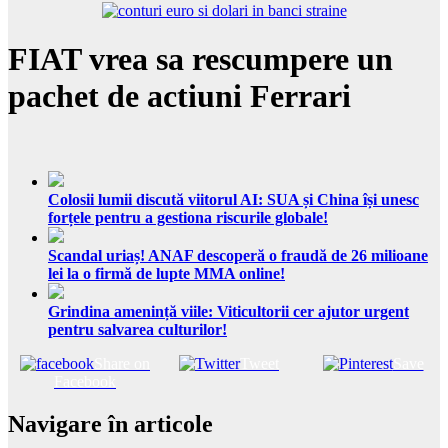
FIAT vrea sa rescumpere un
pachet de actiuni Ferrari
Colosii lumii discută viitorul AI: SUA și China își unesc
forțele pentru a gestiona riscurile globale!
Scandal uriaș! ANAF descoperă o fraudă de 26 milioane
lei la o firmă de lupte MMA online!
Grindina amenință viile: Viticultorii cer ajutor urgent
pentru salvarea culturilor!
Share on
Tweet
Save
Facebook
Navigare în articole