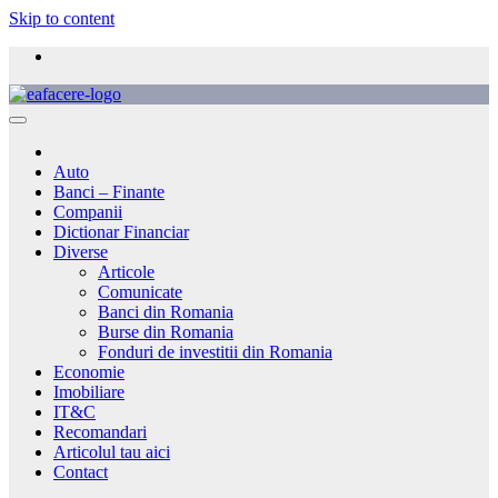
Skip to content
Auto
Banci – Finante
Companii
Dictionar Financiar
Diverse
Articole
Comunicate
Banci din Romania
Burse din Romania
Fonduri de investitii din Romania
Economie
Imobiliare
IT&C
Recomandari
Articolul tau aici
Contact