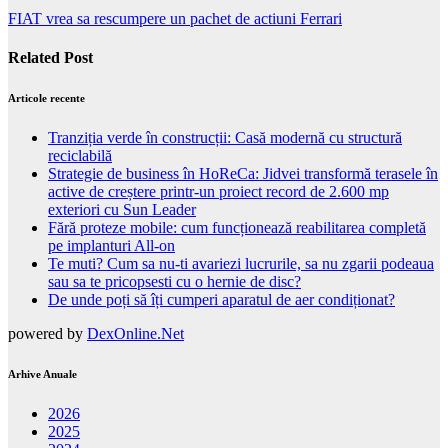
FIAT vrea sa rescumpere un pachet de actiuni Ferrari
Related Post
Articole recente
Tranziția verde în construcții: Casă modernă cu structură
reciclabilă
Strategie de business în HoReCa: Jidvei transformă terasele în
active de creștere printr-un proiect record de 2.600 mp
exteriori cu Sun Leader
Fără proteze mobile: cum funcționează reabilitarea completă
pe implanturi All-on
Te muti? Cum sa nu-ti avariezi lucrurile, sa nu zgarii podeaua
sau sa te pricopsesti cu o hernie de disc?
De unde poți să îți cumperi aparatul de aer condiționat?
powered by
DexOnline.Net
Arhive Anuale
2026
2025