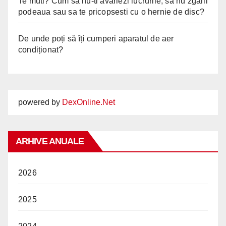
Te muti? Cum sa nu-ti avariezi lucrurile, sa nu zgarii
podeaua sau sa te pricopsesti cu o hernie de disc?
De unde poți să îți cumperi aparatul de aer
condiționat?
powered by
DexOnline.Net
ARHIVE ANUALE
2026
2025