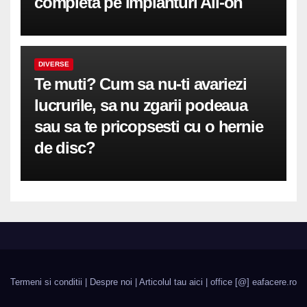
completă pe implanturi All-on
DIVERSE
Te muti? Cum sa nu-ti avariezi
lucrurile, sa nu zgarii podeaua
sau sa te pricopsesti cu o hernie
de disc?
Termeni si conditii
|
Despre noi
|
Articolul tau aici
| office [@] eafacere.ro