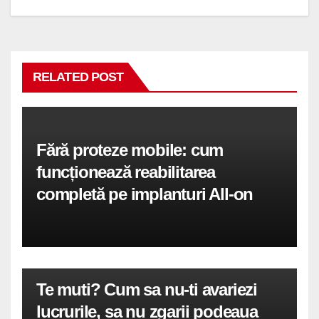
RELATED POST
Fără proteze mobile: cum
funcționează reabilitarea
completă pe implanturi All-on
Te muti? Cum sa nu-ti avariezi
lucrurile, sa nu zgarii podeaua