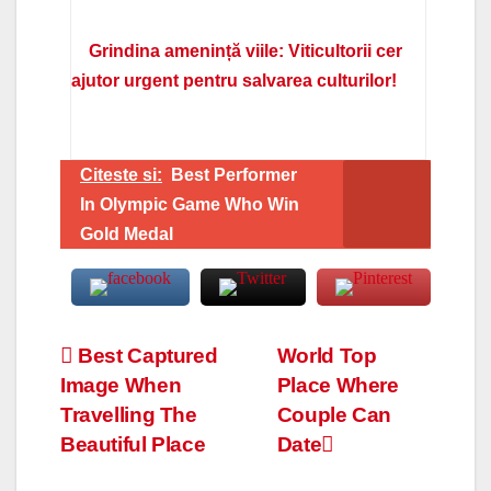
Grindina amenință viile: Viticultorii cer
ajutor urgent pentru salvarea culturilor!
Citeste si:
Best Performer
In Olympic Game Who Win
Gold Medal
Navigare
Best Captured
World Top
Image When
Place Where
în
Travelling The
Couple Can
articole
Beautiful Place
Date