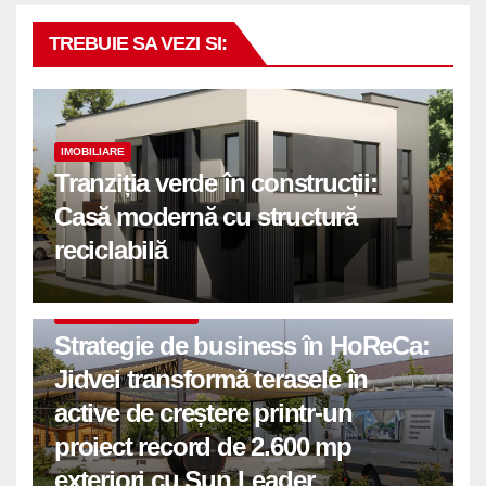
TREBUIE SA VEZI SI:
IMOBILIARE
Tranziția verde în construcții:
Casă modernă cu structură
reciclabilă
COMUNICATE DE PRESA
Strategie de business în HoReCa:
Jidvei transformă terasele în
active de creștere printr-un
proiect record de 2.600 mp
exteriori cu Sun Leader