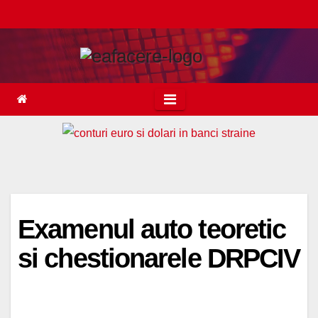
Skip
to
content
Examenul auto teoretic
si chestionarele DRPCIV