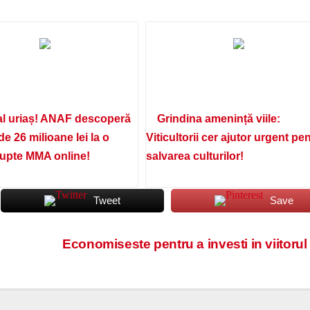
l uriaș! ANAF descoperă
Grindina amenință viile:
de 26 milioane lei la o
Viticultorii cer ajutor urgent pe
lupte MMA online!
salvarea culturilor!
Tweet
Save
Economiseste pentru a investi in viitorul