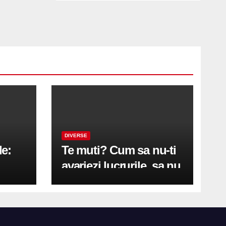
DIVERSE
le:
Te muti? Cum sa nu-ti
avariezi lucrurile, sa nu
etă
zgarii podeaua sau sa
on
te pricopsesti cu o
hernie de disc?