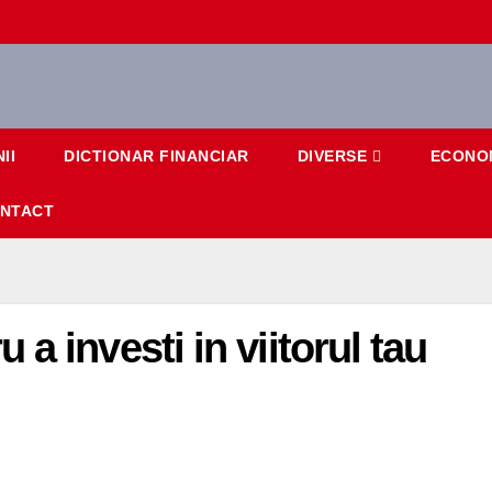
II
DICTIONAR FINANCIAR
DIVERSE
ECONO
NTACT
a investi in viitorul tau