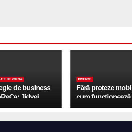
ATE DE PRESA
DIVERSE
tegie de business
Fără proteze mobi
oReCa: Jidvei
cum funcționează
formă terasele în
reabilitarea compl
e de creștere
pe implanturi All-
r-un proiect record