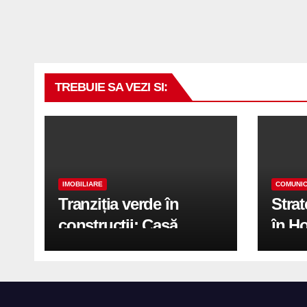
TREBUIE SA VEZI SI:
IMOBILIARE
COMUNIC
Tranziția verde în
Stra
construcții: Casă
în H
modernă cu structură
trans
reciclabilă
activ
print