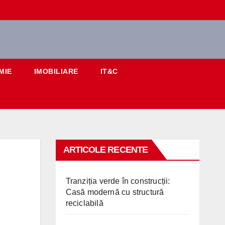
MIE
IMOBILIARE
IT&C
ARTICOLE RECENTE
Tranziția verde în construcții:
Casă modernă cu structură
reciclabilă