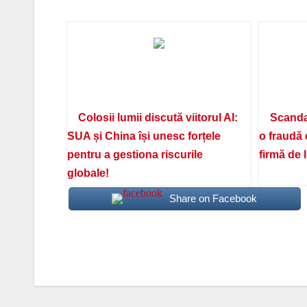
Colosii lumii discută viitorul AI:
Scanda
SUA și China își unesc forțele
o fraudă 
pentru a gestiona riscurile
firmă de 
globale!
Share on Facebook
Navigare
în
articole