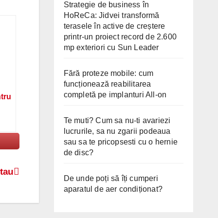
Strategie de business în
HoReCa: Jidvei transformă
terasele în active de creștere
printr-un proiect record de 2.600
mp exteriori cu Sun Leader
Fără proteze mobile: cum
funcționează reabilitarea
completă pe implanturi All-on
ntru
Te muti? Cum sa nu-ti avariezi
lucrurile, sa nu zgarii podeaua
sau sa te pricopsesti cu o hernie
de disc?
 tau
De unde poți să îți cumperi
aparatul de aer condiționat?