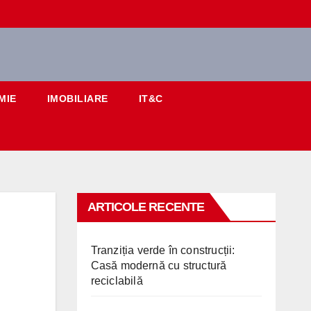
MIE
IMOBILIARE
IT&C
ARTICOLE RECENTE
Tranziția verde în construcții:
Casă modernă cu structură
reciclabilă