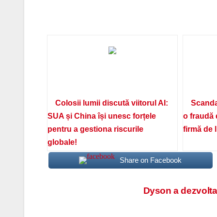
Colosii lumii discută viitorul AI:
Scanda
SUA și China își unesc forțele
o fraudă 
pentru a gestiona riscurile
firmă de 
globale!
Share on Facebook
Navigare
Dyson a dezvoltat
în