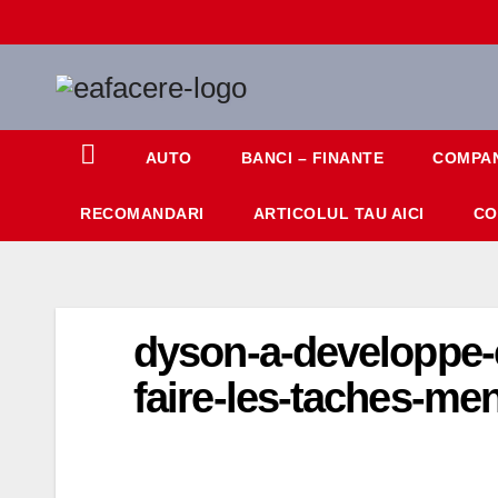
Skip
to
content
AUTO
BANCI – FINANTE
COMPAN
RECOMANDARI
ARTICOLUL TAU AICI
CO
dyson-a-developpe-
faire-les-taches-me