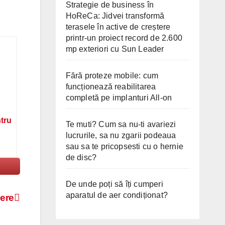
Strategie de business în
HoReCa: Jidvei transformă
terasele în active de creștere
printr-un proiect record de 2.600
mp exteriori cu Sun Leader
Fără proteze mobile: cum
funcționează reabilitarea
completă pe implanturi All-on
ntru
Te muti? Cum sa nu-ti avariezi
lucrurile, sa nu zgarii podeaua
sau sa te pricopsesti cu o hernie
de disc?
De unde poți să îți cumperi
aparatul de aer condiționat?
jere