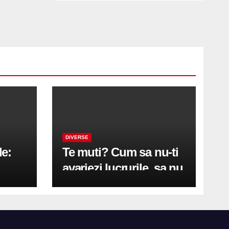
DIVERSE
le:
Te muti? Cum sa nu-ti
avariezi lucrurile, sa nu
etă
zgarii podeaua sau sa
on
te pricopsesti cu o
hernie de disc?