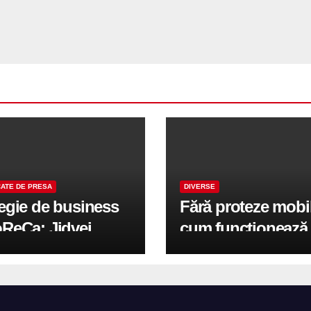
ATE DE PRESA
DIVERSE
tegie de business
Fără proteze mobi
oReCa: Jidvei
cum funcționează
formă terasele în
reabilitarea compl
e de creștere
pe implanturi All-
r-un proiect record