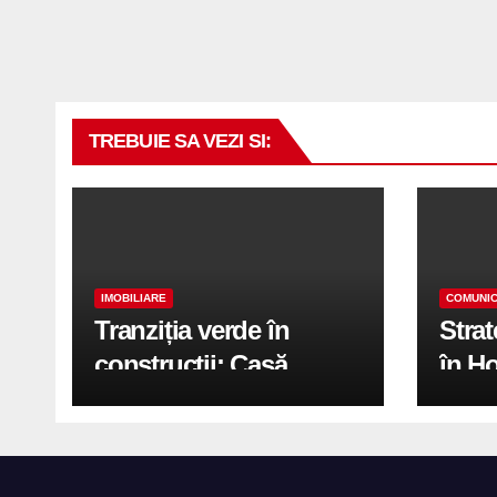
TREBUIE SA VEZI SI:
IMOBILIARE
COMUNIC
Tranziția verde în
Stra
construcții: Casă
în H
modernă cu structură
trans
reciclabilă
activ
print