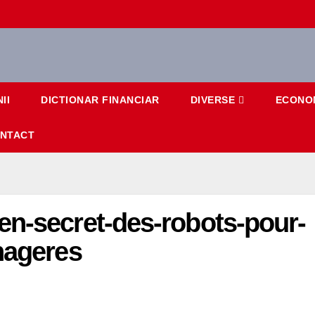
II
DICTIONAR FINANCIAR
DIVERSE
ECONO
NTACT
en-secret-des-robots-pour-
nageres