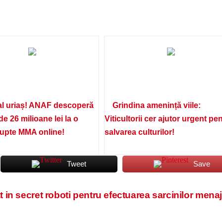
l uriaș! ANAF descoperă
Grindina amenință viile:
de 26 milioane lei la o
Viticultorii cer ajutor urgent pe
lupte MMA online!
salvarea culturilor!
Tweet
Save
 in secret roboti pentru efectuarea sarcinilor mena