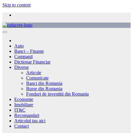
Skip to content
Auto
Banci – Finante
Companii
Dictionar Financiar
Diverse
Articole
Comunicate
Banci din Romania
Burse din Romania
Fonduri de investitii din Romania
Economie
Imobiliare
IT&C
Recomandari
Articolul tau aici
Contact