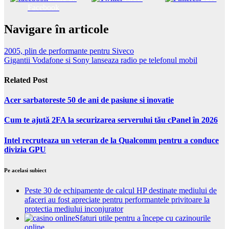
Facebook
Navigare în articole
2005, plin de performante pentru Siveco
Gigantii Vodafone si Sony lanseaza radio pe telefonul mobil
Related Post
Acer sarbatoreste 50 de ani de pasiune si inovatie
Cum te ajută 2FA la securizarea serverului tău cPanel în 2026
Intel recruteaza un veteran de la Qualcomm pentru a conduce
divizia GPU
Pe acelasi subiect
Peste 30 de echipamente de calcul HP destinate mediului de
afaceri au fost apreciate pentru performantele privitoare la
protectia mediului inconjurator
Sfaturi utile pentru a începe cu cazinourile
online