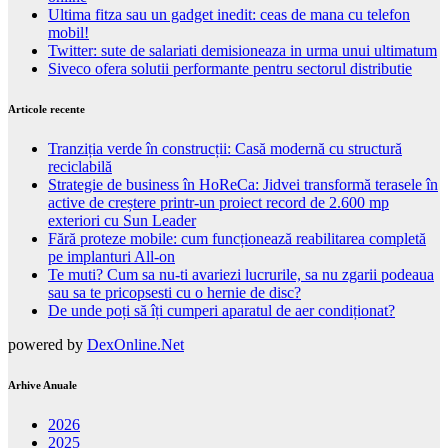
Ultima fitza sau un gadget inedit: ceas de mana cu telefon
mobil!
Twitter: sute de salariati demisioneaza in urma unui ultimatum
Siveco ofera solutii performante pentru sectorul distributie
Articole recente
Tranziția verde în construcții: Casă modernă cu structură
reciclabilă
Strategie de business în HoReCa: Jidvei transformă terasele în
active de creștere printr-un proiect record de 2.600 mp
exteriori cu Sun Leader
Fără proteze mobile: cum funcționează reabilitarea completă
pe implanturi All-on
Te muti? Cum sa nu-ti avariezi lucrurile, sa nu zgarii podeaua
sau sa te pricopsesti cu o hernie de disc?
De unde poți să îți cumperi aparatul de aer condiționat?
powered by
DexOnline.Net
Arhive Anuale
2026
2025