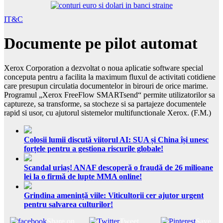
IT&C
Documente pe pilot automat
Xerox Corporation a dezvoltat o noua aplicatie software special
conceputa pentru a facilita la maximum fluxul de activitati cotidiene
care presupun circulatia documentelor in birouri de orice marime.
Programul „Xerox FreeFlow SMARTsend“ permite utilizatorilor sa
captureze, sa transforme, sa stocheze si sa partajeze documentele
rapid si usor, cu ajutorul sistemelor multifunctionale Xerox. (F.M.)
Colosii lumii discută viitorul AI: SUA și China își unesc
forțele pentru a gestiona riscurile globale!
Scandal uriaș! ANAF descoperă o fraudă de 26 milioane
lei la o firmă de lupte MMA online!
Grindina amenință viile: Viticultorii cer ajutor urgent
pentru salvarea culturilor!
Share on
Tweet
Save