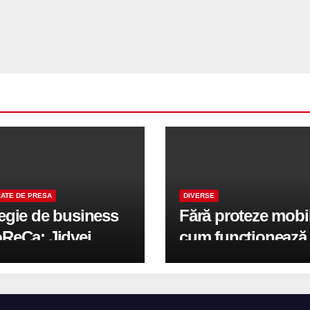
ATE DE PRESA
DIVERSE
tegie de business
Fără proteze mobi
oReCa: Jidvei
cum funcționează
formă terasele în
reabilitarea compl
e de creștere
pe implanturi All-
r-un proiect record