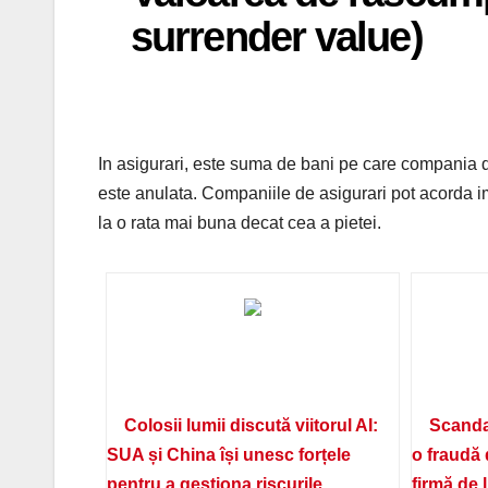
surrender value)
In asigurari, este suma de bani pe care compania de a
este anulata. Companiile de asigurari pot acorda i
la o rata mai buna decat cea a pietei.
Colosii lumii discută viitorul AI:
Scanda
SUA și China își unesc forțele
o fraudă 
pentru a gestiona riscurile
firmă de 