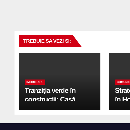
TREBUIE SA VEZI SI:
IMOBILIARE
COMUNIC
Tranziția verde în
Stra
construcții: Casă
în H
modernă cu structură
trans
reciclabilă
activ
print