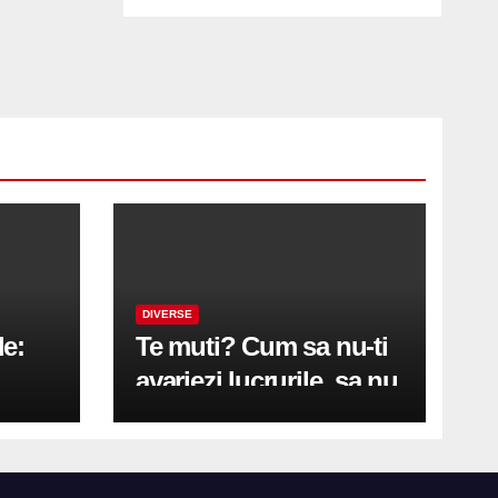
DIVERSE
le:
Te muti? Cum sa nu-ti
avariezi lucrurile, sa nu
etă
zgarii podeaua sau sa
on
te pricopsesti cu o
hernie de disc?