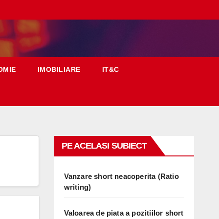
OMIE
IMOBILIARE
IT&C
PE ACELASI SUBIECT
Vanzare short neacoperita (Ratio
writing)
Valoarea de piata a pozitiilor short