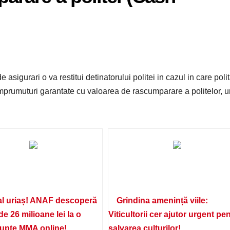
sigurari o va restitui detinatorului politei in cazul in care poli
mprumuturi garantate cu valoarea de rascumparare a politelor, u
l uriaș! ANAF descoperă
Grindina amenință viile:
de 26 milioane lei la o
Viticultorii cer ajutor urgent pe
lupte MMA online!
salvarea culturilor!