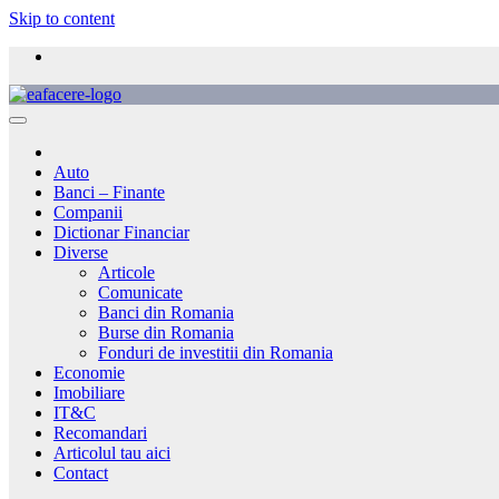
Skip to content
Auto
Banci – Finante
Companii
Dictionar Financiar
Diverse
Articole
Comunicate
Banci din Romania
Burse din Romania
Fonduri de investitii din Romania
Economie
Imobiliare
IT&C
Recomandari
Articolul tau aici
Contact