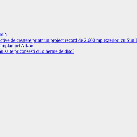
bilă
ctive de creștere printr-un proiect record de 2.600 mp exteriori cu Sun
 implanturi All-on
u sa te pricopsesti cu o hernie de disc?