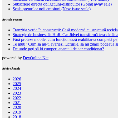
Subscriere directa obligatiuni-distribuitor (Going away sale)
Scala preturilor noii emisiuni (New issue scale)
Articole recente
Tranziția verde în construcții: Casă modernă cu structură recicla
Strategie de business în HoReCa: Jidvei transformă terasele în a
Fără proteze mobile: cum funcționează reabilitarea completă pe
Te muti? Cum sa nu-ti avariezi lucrurile, sa nu zgarii podeaua sa
De unde poți să îți cumperi aparatul de aer condiționat?
powered by
DexOnline.Net
Arhive Anuale
2026
2025
2024
2023
2022
2021
2020
2019
2018