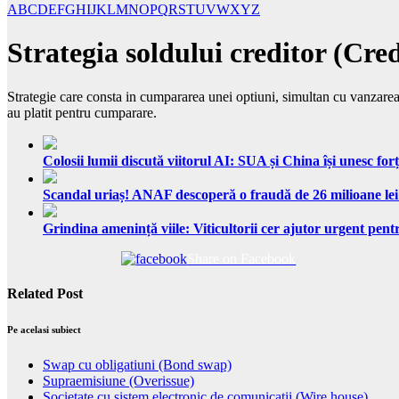
A
B
C
D
E
F
G
H
I
J
K
L
M
N
O
P
Q
R
S
T
U
V
W
X
Y
Z
Strategia soldului creditor (Cre
Strategie care consta in cumpararea unei optiuni, simultan cu vanzarea a
au platit pentru cumparare.
Colosii lumii discută viitorul AI: SUA și China își unesc forț
Scandal uriaș! ANAF descoperă o fraudă de 26 milioane lei
Grindina amenință viile: Viticultorii cer ajutor urgent pentr
Share on Facebook
Related Post
Pe acelasi subiect
Swap cu obligatiuni (Bond swap)
Supraemisiune (Overissue)
Societate cu sistem electronic de comunicatii (Wire house)