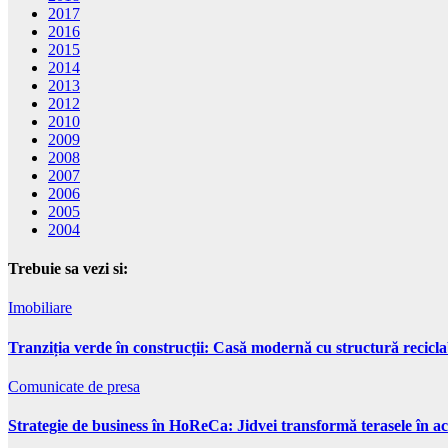
2017
2016
2015
2014
2013
2012
2010
2009
2008
2007
2006
2005
2004
Trebuie sa vezi si:
Imobiliare
Tranziția verde în construcții: Casă modernă cu structură recicla
Comunicate de presa
Strategie de business în HoReCa: Jidvei transformă terasele în ac